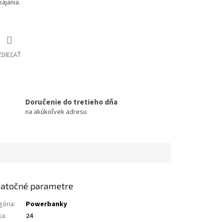
ájania.
ZDIEĽAŤ
Doručenie do tretieho dňa
na akúkoľvek adresu
atočné parametre
gória
:
Powerbanky
ka
:
24