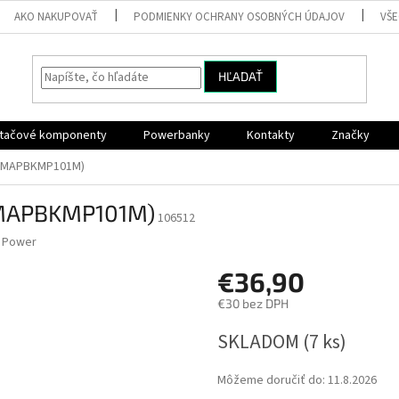
AKO NAKUPOVAŤ
PODMIENKY OCHRANY OSOBNÝCH ÚDAJOV
VŠ
HĽADAŤ
ítačové komponenty
Powerbanky
Kontakty
Značky
0KMAPBKMP101M)
KMAPBKMP101M)
106512
n Power
€36,90
€30 bez DPH
Jednotková
SKLADOM
(7 ks)
cena:
Môžeme doručiť do:
11.8.2026