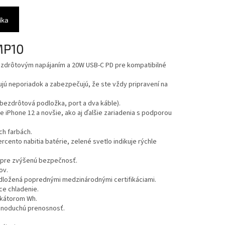
íka
MP10
bezdrôtovým napájaním a 20W USB-C PD pre kompatibilné
ujú neporiadok a zabezpečujú, že ste vždy pripravení na
(bezdrôtová podložka, port a dva káble).
 iPhone 12 a novšie, ako aj ďalšie zariadenia s podporou
ch farbách.
ercento nabitia batérie, zelené svetlo indikuje rýchle
0 pre zvýšenú bezpečnosť.
ov.
dložená poprednými medzinárodnými certifikáciami.
ce chladenie.
dikátorom Wh.
ednoduchú prenosnosť.