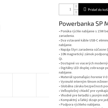
Pridať do koš
Powerbanka SP 
• Ponúka rýchle nabíjanie s 15W 
zariadenia.
• Dva vstavané káble USB-C elimin
nabíjanie.
• Napája štyri zariadenia súčasne 
• 10N magnetický zámok podporuje
Qi.
• Dostupné vo viacerých moderný
• Digitálny LED displej zobrazuje p
nabíjanie.
• Materiál spomaľujúci horenie V-
• Vyvinuté interným tímom inžinier
• Globálna záruka bezpečnosti po
• Veľkoplošný chladič pre vynikajú
• Vhodné pre lietadlá s jasným in
• Kompaktný a ľahký dizajn pre j
• Podpora rýchleho nabíjania.