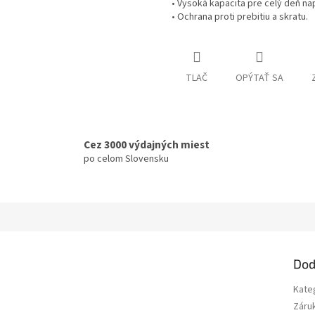
• Vysoká kapacita pre celý deň nap
• Ochrana proti prebitiu a skratu.
TLAČ
OPÝTAŤ SA
Cez 3000 výdajných miest
po celom Slovensku
Dod
Kate
Záru