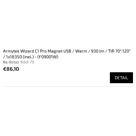
Armytek Wizard C1 Pro Magnet USB / Warm / 930 lm / TIR 70°:120°
/ 1x18350 (inel.) - (F09001W)
Na dotaz
Kód:
70
€86,10
DETAIL