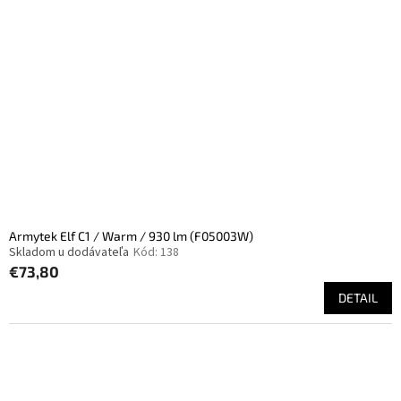
i
p
s
r
p
o
r
d
o
u
d
k
u
t
k
o
t
v
o
v
Armytek Elf C1 / Warm / 930 lm (F05003W)
Skladom u dodávateľa
Kód:
138
€73,80
DETAIL