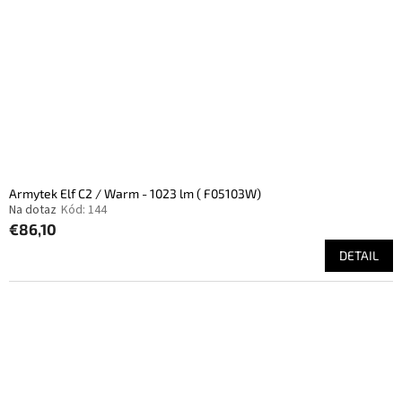
Armytek Elf C2 / Warm - 1023 lm ( F05103W)
Na dotaz
Kód:
144
€86,10
DETAIL