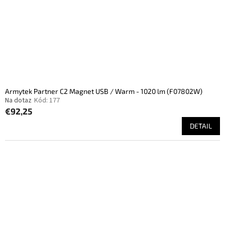
Armytek Partner C2 Magnet USB / Warm - 1020 lm (F07802W)
Na dotaz
Kód:
177
€92,25
DETAIL