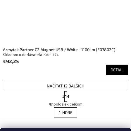
Armytek Partner C2 Magnet USB / White - 1100 lm (F07802C)
Skladom u dodávateľa
Kód:
174
€92,25
DETAIL
NAČÍTAŤ 12 ĎALŠÍCH
S
1
4
t
O
r
47
položiek celkom
v
á
l
HORE
n
á
k
d
o
v
Z
a