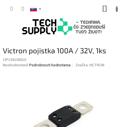
Prejsť
NÁKUP
na
obsah
KOŠÍK
Victron pojistka 100A / 32V, 1ks
CIP136100010
Priemerné
Neohodnotené
Podrobnosti hodnotenia
Značka:
VICTRON
hodnotenie
produktu
je
0,0
z
5
hviezdičiek.