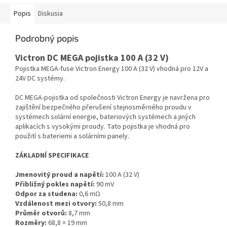
Popis
Diskusia
Podrobný popis
Victron DC MEGA pojistka 100 A (32 V)
Pojistka MEGA-fuse Victron Energy 100 A (32 V) vhodná pro 12V a
24V DC systémy.
DC MEGA-pojistka od společnosti Victron Energy je navržena pro
zajištění bezpečného přerušení stejnosměrného proudu v
systémech solární energie, bateriových systémech a jiných
aplikacích s vysokými proudy. Tato pojistka je vhodná pro
použití s bateriemi a solárními panely.
ZÁKLADNÍ SPECIFIKACE
Jmenovitý proud a napětí:
100 A (32 V)
Přibližný pokles napětí:
90 mV
Odpor za studena:
0,6 mΩ
Vzdálenost mezi otvory:
50,8 mm
Průměr otvorů:
8,7 mm
Rozměry:
68,8 × 19 mm