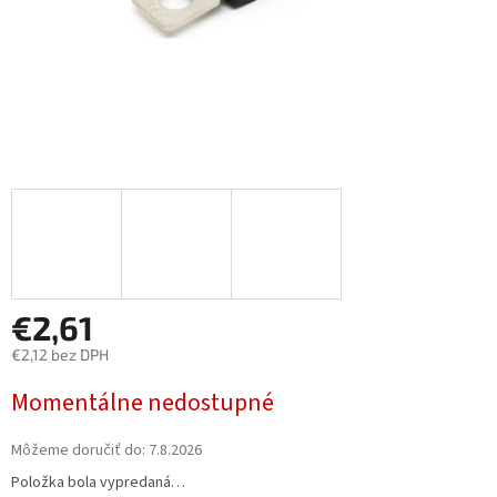
€2,61
€2,12 bez DPH
Jednotková
Momentálne nedostupné
cena:
Môžeme doručiť do:
7.8.2026
Položka bola vypredaná…