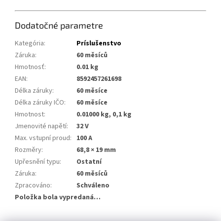
Dodatočné parametre
Kategória
:
Príslušenstvo
Záruka
:
60 měsíců
Hmotnosť
:
0.01 kg
EAN
:
8592457261698
Délka záruky
:
60 měsíce
Délka záruky IČO
:
60 měsíce
Hmotnost
:
0.01000 kg, 0,1 kg
Jmenovité napětí
:
32 V
Max. vstupní proud
:
100 A
Rozměry
:
68,8 × 19 mm
Upřesnění typu
:
Ostatní
Záruka
:
60 měsíců
Zpracováno
:
Schváleno
Položka bola vypredaná…