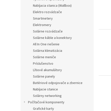
i
p
Nabíjacia stanica (Wallbox)
s
r
Elektro rozvádzače
p
o
r
d
Smartmetery
o
u
Elektromery
d
k
Solárne rozvádzače
u
t
Solárne káble a konektory
k
o
All In One riešenie
t
v
o
Solárna klimatizácia
v
Solárne meniče
Príslušenstvo
Lítiové akumulátory
Solárne panely
Batériové odpojovače a zbernice
Nabíjacie stanice
Solárny networking
Počítačové komponenty
Grafické karty