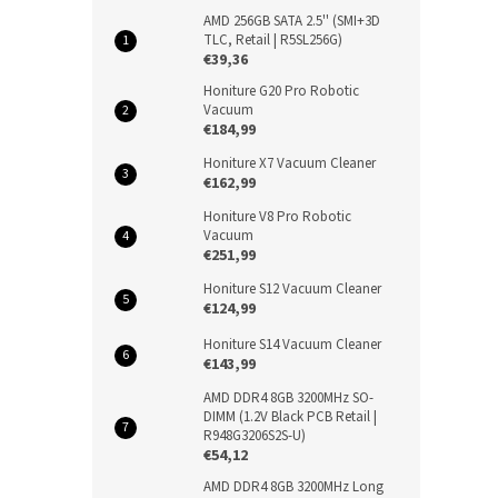
AMD 256GB SATA 2.5'' (SMI+3D
TLC, Retail | R5SL256G)
€39,36
Honiture G20 Pro Robotic
Vacuum
€184,99
Honiture X7 Vacuum Cleaner
€162,99
Honiture V8 Pro Robotic
Vacuum
€251,99
Honiture S12 Vacuum Cleaner
€124,99
Honiture S14 Vacuum Cleaner
€143,99
AMD DDR4 8GB 3200MHz SO-
DIMM (1.2V Black PCB Retail |
R948G3206S2S-U)
€54,12
AMD DDR4 8GB 3200MHz Long