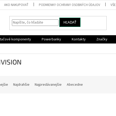
AKO NAKUPOVAŤ
PODMIENKY OCHRANY OSOBNÝCH ÚDAJOV
VŠ
HĽADAŤ
ítačové komponenty
Powerbanky
Kontakty
Značky
IVISION
nejšie
Najdrahšie
Najpredávanejšie
Abecedne