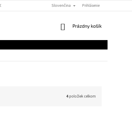
Slovenčina
EOBECNÉ OBCHODNÉ PODMIENKY PRE E-SHOPY
Prihlásenie
FORMULÁRE NA STIAHNUTI
NÁKUPNÝ
Prázdny košík
KOŠÍK
4
položiek celkom