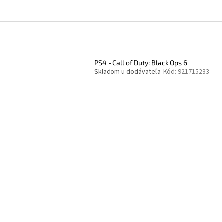
PS4 - Call of Duty: Black Ops 6
Skladom u dodávateľa
Kód:
921715233
O
v
l
á
d
a
c
i
e
p
r