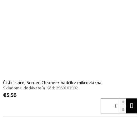
i
p
s
r
p
o
r
d
o
u
d
k
u
t
k
o
t
v
o
v
Čistící sprej Screen Cleaner+ hadřík z mikrovlákna
Skladom u dodávateľa
Kód:
2960103902
€5,56