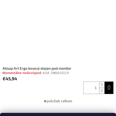
Allsop Art Ergo kovový stojan pod monitor
Momentálne nedostupné
Kód:
2960102119
€45,94
6
položiek celkom
O
v
l
Z