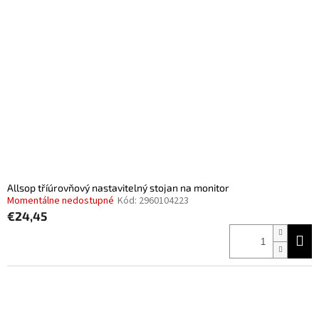
Allsop tříúrovňový nastavitelný stojan na monitor
Momentálne nedostupné
Kód:
2960104223
€24,45