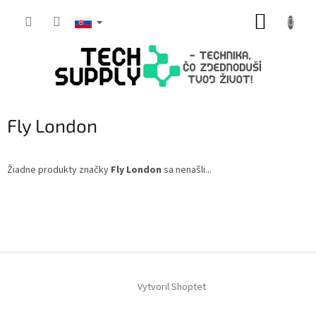
Prejsť
NÁKUP
na
obsah
KOŠÍK
Fly London
Žiadne produkty značky
Fly London
sa nenašli...
Z
á
p
ä
t
i
Vytvoril Shoptet
e