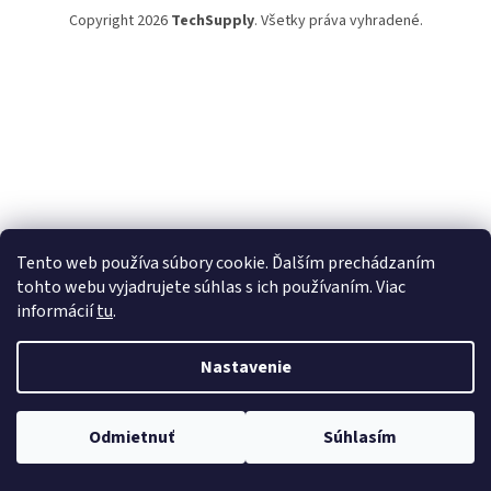
Copyright 2026
TechSupply
. Všetky práva vyhradené.
Tento web používa súbory cookie. Ďalším prechádzaním
tohto webu vyjadrujete súhlas s ich používaním. Viac
informácií
tu
.
Nastavenie
Odmietnuť
Súhlasím
TechSupply – technika, čo zjednoduší tvoj život! ✨