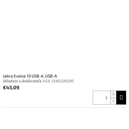
i
p
s
r
p
o
r
d
o
u
d
k
u
t
k
o
t
v
o
v
Jabra Evolve 10 USB-A, USB-A
Skladom u dodávateľa
Kód:
21682280295
€43,09