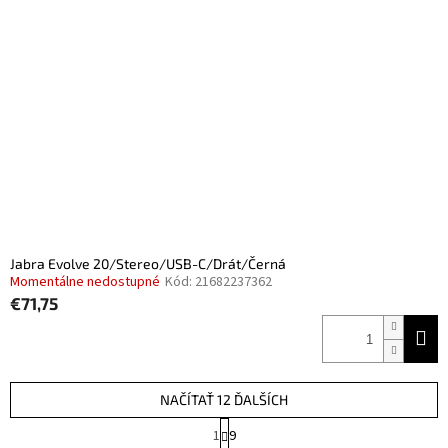
Jabra Evolve 20/Stereo/USB-C/Drát/Černá
Momentálne nedostupné
Kód:
21682237362
€71,75
NAČÍTAŤ 12 ĎALŠÍCH
S
1
9
t