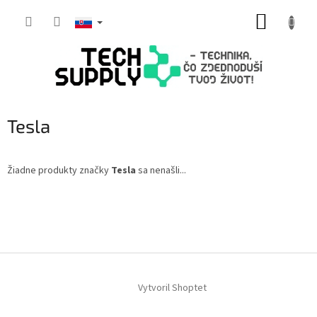
Prejsť
NÁKUP
na
obsah
KOŠÍK
Tesla
Žiadne produkty značky
Tesla
sa nenašli...
Z
á
p
ä
t
i
Vytvoril Shoptet
e