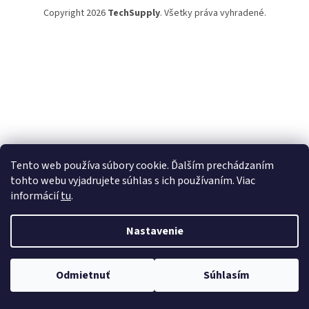
Copyright 2026
TechSupply
. Všetky práva vyhradené.
Tento web používa súbory cookie. Ďalším prechádzaním
tohto webu vyjadrujete súhlas s ich používaním. Viac
informácií
tu
.
Nastavenie
Odmietnuť
Súhlasím
TechSupply – technika, čo zjednoduší tvoj život! ✨