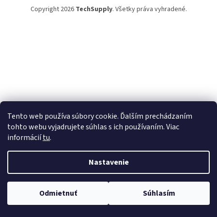
Copyright 2026
TechSupply
. Všetky práva vyhradené.
Tento web používa súbory cookie. Ďalším prechádzaním
tohto webu vyjadrujete súhlas s ich používaním. Viac
informácií
tu
.
Nastavenie
Odmietnuť
Súhlasím
TechSupply – technika, čo zjednoduší tvoj život! ✨