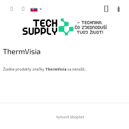
Prejsť
NÁKUP
na
obsah
KOŠÍK
ThermVisia
Žiadne produkty značky
ThermVisia
sa nenašli...
Z
á
p
ä
t
i
Vytvoril Shoptet
e