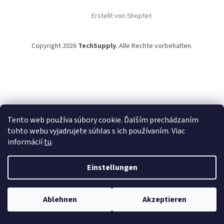
i
Erstellt von Shoptet
l
e
Copyright 2026
TechSupply
. Alle Rechte vorbehalten.
Tento web používa súbory cookie. Ďalším prechádzaním
tohto webu vyjadrujete súhlas s ich používaním. Viac
informácií
tu
.
Einstellungen
Ablehnen
Akzeptieren
TechSupply – technika, čo zjednoduší tvoj život! ✨