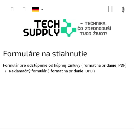
Zum
WARE
Inhalt
springen
Formuláre na stiahnutie
Formulár pre odstúpenie od k
úpnej
zmluvy ( format na pridanie, PDF)
/
Reklamačný formulár (
format na pridanie, DPD
)
F
u
ß
z
e