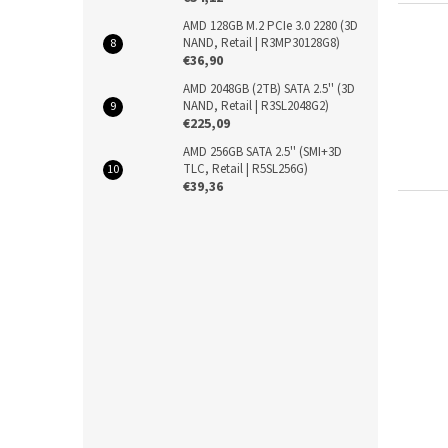
AMD 128GB M.2 PCIe 3.0 2280 (3D
NAND, Retail | R3MP30128G8)
€36,90
AMD 2048GB (2TB) SATA 2.5'' (3D
NAND, Retail | R3SL2048G2)
€225,09
AMD 256GB SATA 2.5'' (SMI+3D
TLC, Retail | R5SL256G)
€39,36