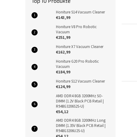
Top 10 Produkte
Honiture S14 Vacuum Cleaner
€143,99
Honiture V8 Pro Robotic
Vacuum
€251,99
Honiture X7 Vacuum Cleaner
€162,99
Honiture G20 Pro Robotic
Vacuum
€184,99
Honiture S12 Vacuum Cleaner
€124,99
AMD DDR4 8GB 3200MHz SO-
DIMM (1.2V Black PCB Retail |
R948G3206S2S-U)
€54,12
AMD DDR4 8GB 3200MHz Long
DIMM (1.35V Black PCB Retail |
R948G3206U2S-U)
€54,12