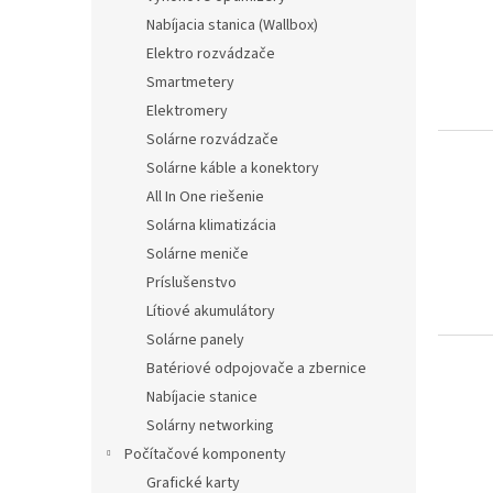
t
s
e
Nabíjacia stanica (Wallbox)
e
o
Elektro rozvádzače
d
r
e
t
Smartmetery
r
i
Elektromery
P
e
Solárne rozvádzače
r
r
Solárne káble a konektory
o
u
All In One riešenie
d
n
u
Solárna klimatizácia
g
k
Solárne meniče
t
Príslušenstvo
e
Lítiové akumulátory
Solárne panely
Batériové odpojovače a zbernice
Nabíjacie stanice
Solárny networking
Počítačové komponenty
Grafické karty