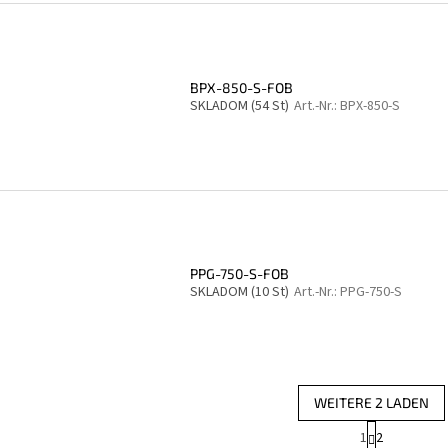
BPX-850-S-FOB
SKLADOM
(54 St)
Art.-Nr.:
BPX-850-S
PPG-750-S-FOB
SKLADOM
(10 St)
Art.-Nr.:
PPG-750-S
WEITERE 2 LADEN
P
1
2
S
a