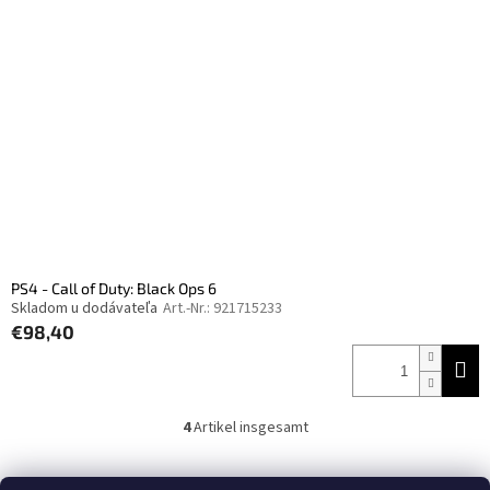
PS4 - Call of Duty: Black Ops 6
Skladom u dodávateľa
Art.-Nr.:
921715233
€98,40
4
Artikel insgesamt
S
t
e
F