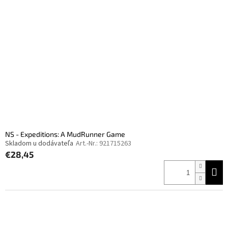
t
s
e
o
d
r
e
t
r
i
P
e
r
r
o
u
d
n
u
g
k
t
e
NS - Expeditions: A MudRunner Game
Skladom u dodávateľa
Art.-Nr.:
921715263
€28,45