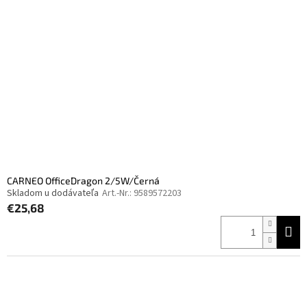
t
s
e
o
d
r
e
t
r
i
P
e
r
r
o
u
d
n
u
g
k
t
e
CARNEO OfficeDragon 2/5W/Černá
Skladom u dodávateľa
Art.-Nr.:
9589572203
€25,68