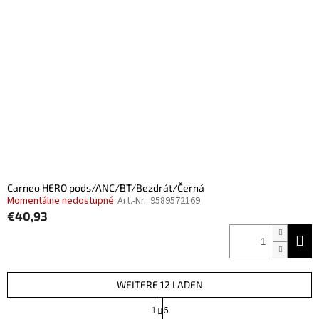
Carneo HERO pods/ANC/BT/Bezdrát/Černá
Momentálne nedostupné
Art.-Nr.:
9589572169
€40,93
WEITERE 12 LADEN
P
1
6
a