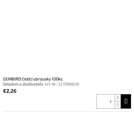
t
s
e
o
d
r
e
t
r
i
P
e
r
r
o
u
d
n
u
g
k
t
e
GEMBIRD čistící ubrousky 100ks
Skladom u dodávateľa
Art.-Nr.:
2170949105
€2,26