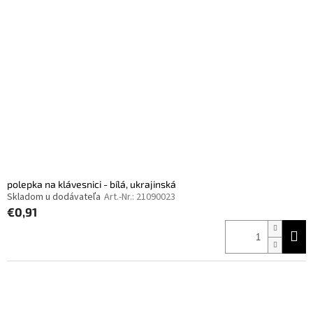
t
s
e
o
d
r
e
t
r
i
P
e
r
r
o
u
d
n
u
g
k
t
e
polepka na klávesnici - bílá, ukrajinská
Skladom u dodávateľa
Art.-Nr.:
21090023
€0,91