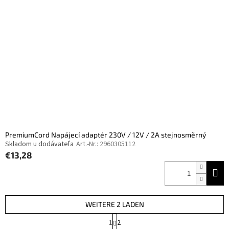
PremiumCord Napájecí adaptér 230V / 12V / 2A stejnosměrný
Skladom u dodávateľa
Art.-Nr.:
2960305112
€13,28
WEITERE 2 LADEN
P
1
2
a