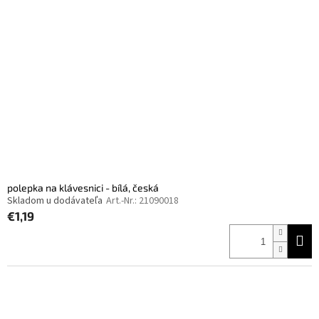
polepka na klávesnici - bílá, česká
Skladom u dodávateľa
Art.-Nr.:
21090018
€1,19