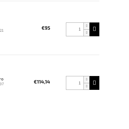
€95
21
ro
€114,14
37