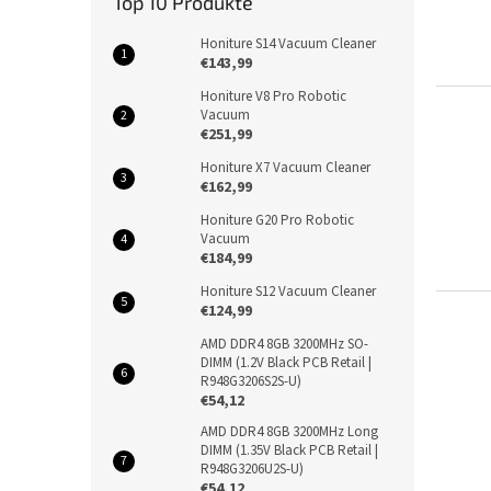
Top 10 Produkte
Honiture S14 Vacuum Cleaner
€143,99
Honiture V8 Pro Robotic
Vacuum
€251,99
Honiture X7 Vacuum Cleaner
€162,99
Honiture G20 Pro Robotic
Vacuum
€184,99
Honiture S12 Vacuum Cleaner
€124,99
AMD DDR4 8GB 3200MHz SO-
DIMM (1.2V Black PCB Retail |
R948G3206S2S-U)
€54,12
AMD DDR4 8GB 3200MHz Long
DIMM (1.35V Black PCB Retail |
R948G3206U2S-U)
€54,12