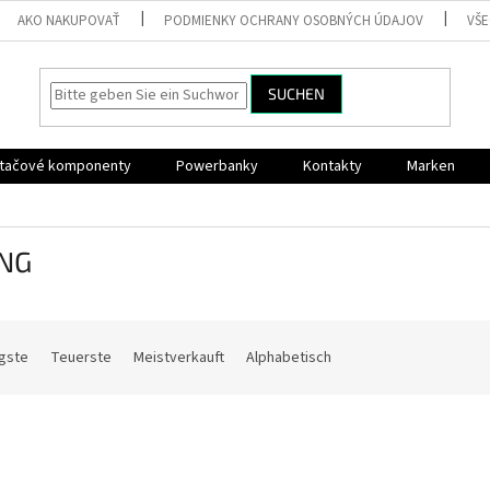
AKO NAKUPOVAŤ
PODMIENKY OCHRANY OSOBNÝCH ÚDAJOV
VŠ
SUCHEN
ítačové komponenty
Powerbanky
Kontakty
Marken
ING
gste
Teuerste
Meistverkauft
Alphabetisch