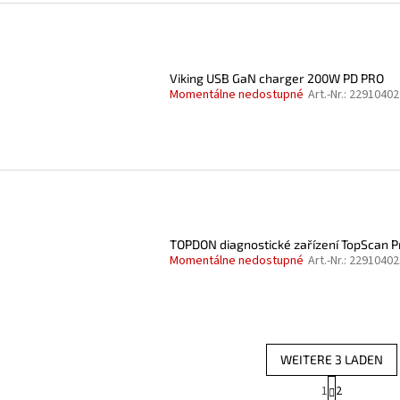
Viking USB GaN charger 200W PD PRO
Momentálne nedostupné
Art.-Nr.:
22910402
TOPDON diagnostické zařízení TopScan P
Momentálne nedostupné
Art.-Nr.:
22910402
WEITERE 3 LADEN
P
1
2
S
a