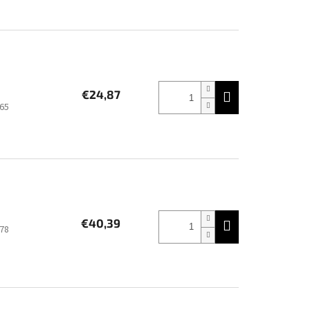
€24,87
65
€40,39
78