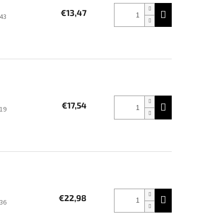
€13,47
43
€17,54
19
€22,98
36