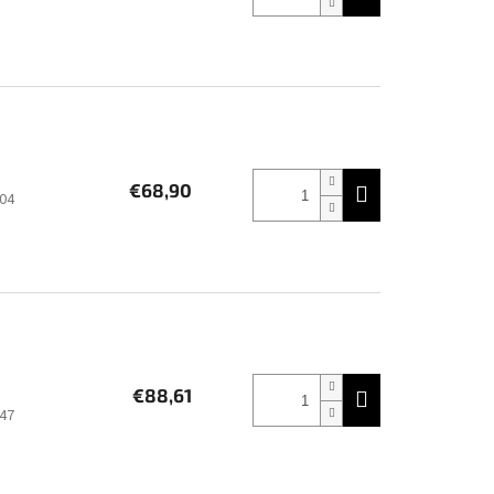
€68,90
04
€88,61
47