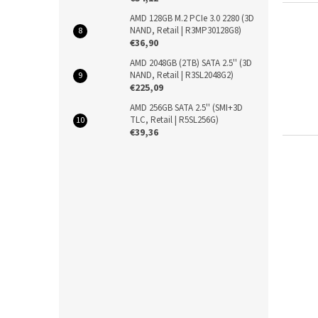
AMD 128GB M.2 PCIe 3.0 2280 (3D
NAND, Retail | R3MP30128G8)
€36,90
AMD 2048GB (2TB) SATA 2.5'' (3D
NAND, Retail | R3SL2048G2)
€225,09
AMD 256GB SATA 2.5'' (SMI+3D
TLC, Retail | R5SL256G)
€39,36