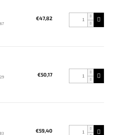
€47,82
67
€50,17
29
€59,40
83