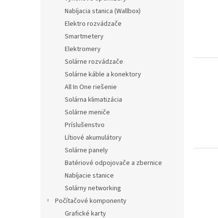
t
s
e
Nabíjacia stanica (Wallbox)
e
o
Elektro rozvádzače
d
r
e
t
Smartmetery
r
i
Elektromery
P
e
Solárne rozvádzače
r
r
Solárne káble a konektory
o
u
All In One riešenie
d
n
u
Solárna klimatizácia
g
k
Solárne meniče
t
Príslušenstvo
e
Lítiové akumulátory
Solárne panely
Batériové odpojovače a zbernice
Nabíjacie stanice
Solárny networking
Počítačové komponenty
Grafické karty