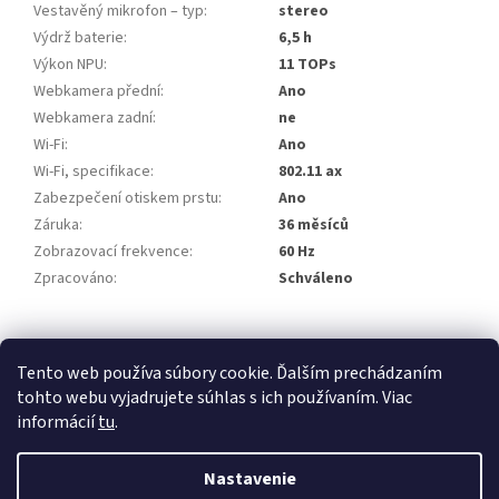
Vestavěný mikrofon – typ
:
stereo
Výdrž baterie
:
6,5 h
Výkon NPU
:
11 TOPs
Webkamera přední
:
Ano
Webkamera zadní
:
ne
Wi-Fi
:
Ano
Wi-Fi, specifikace
:
802.11 ax
Zabezpečení otiskem prstu
:
Ano
Záruka
:
36 měsíců
Zobrazovací frekvence
:
60 Hz
Zpracováno
:
Schváleno
Z
á
Tento web používa súbory cookie. Ďalším prechádzaním
p
tohto webu vyjadrujete súhlas s ich používaním. Viac
ä
informácií
tu
.
t
i
Nastavenie
Vytvoril Shoptet
e