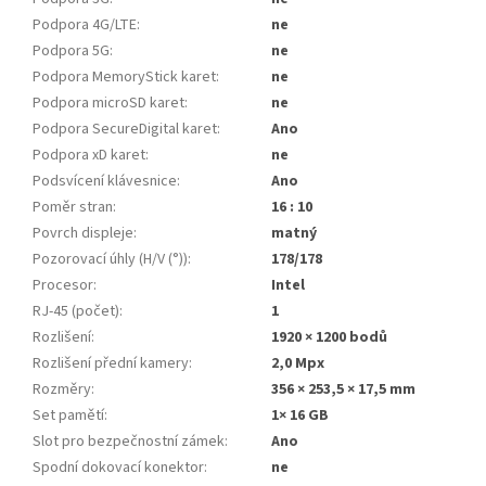
Podpora 4G/LTE
:
ne
Podpora 5G
:
ne
Podpora MemoryStick karet
:
ne
Podpora microSD karet
:
ne
Podpora SecureDigital karet
:
Ano
Podpora xD karet
:
ne
Podsvícení klávesnice
:
Ano
Poměr stran
:
16 : 10
Povrch displeje
:
matný
Pozorovací úhly (H/V (°))
:
178/178
Procesor
:
Intel
RJ-45 (počet)
:
1
Rozlišení
:
1920 × 1200 bodů
Rozlišení přední kamery
:
2,0 Mpx
Rozměry
:
356 × 253,5 × 17,5 mm
Set pamětí
:
1× 16 GB
Slot pro bezpečnostní zámek
:
Ano
Spodní dokovací konektor
:
ne