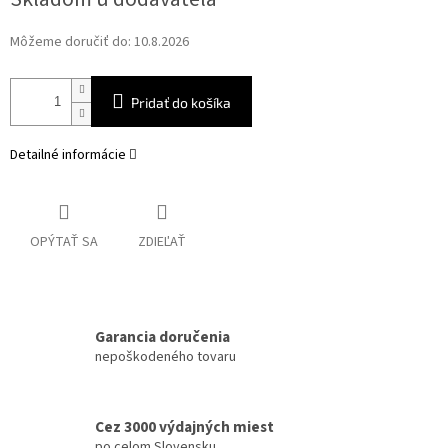
cena:
Môžeme doručiť do:
10.8.2026
Pridať do košíka
Detailné informácie
OPÝTAŤ SA
ZDIEĽAŤ
Garancia doručenia
nepoškodeného tovaru
Cez 3000 výdajných miest
po celom Slovensku