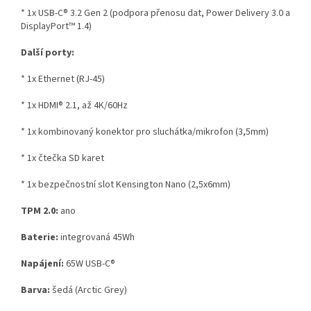
* 1x USB-C® 3.2 Gen 2 (podpora přenosu dat, Power Delivery 3.0 a
DisplayPort™ 1.4)
Další porty:
* 1x Ethernet (RJ-45)
* 1x HDMI® 2.1, až 4K/60Hz
* 1x kombinovaný konektor pro sluchátka/mikrofon (3,5mm)
* 1x čtečka SD karet
* 1x bezpečnostní slot Kensington Nano (2,5x6mm)
TPM 2.0:
ano
Baterie:
integrovaná 45Wh
Napájení:
65W USB-C®
Barva:
šedá (Arctic Grey)