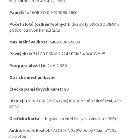
Max Turbo up to 4.3GHz, 12MB
Paměť:
1x 16GB SO-DIMM DDR5-5600
Počet slotů (celkem/volných):
dva sloty DDR5 SO-DIMM s
podporou dvou kanálů (2/1)
Maximální velikost:
64GB DDR5-5600
Pevný disk:
512GB SSD M.2 2242 PCIe® 4.0x4 NVMe®
Podpora úložiště:
2x M.2 SSD
Optická mechanika:
ne
Čtečka paměťových karet:
SD
Displej:
16" WUXGA (1920x1200) IPS 300 nitů antireflexní, 45%
NTSC
Grafická karta:
Integrovaná Intel Iris (v režimu Intel UHD)
Audio:
kodek Realtek® ALC3287, 2x 2W Dolby® Audio™, 2x
mikrofon