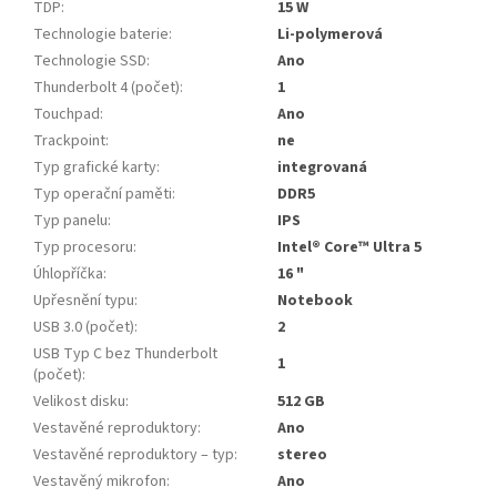
TDP
:
15 W
Technologie baterie
:
Li-polymerová
Technologie SSD
:
Ano
Thunderbolt 4 (počet)
:
1
Touchpad
:
Ano
Trackpoint
:
ne
Typ grafické karty
:
integrovaná
Typ operační paměti
:
DDR5
Typ panelu
:
IPS
Typ procesoru
:
Intel® Core™ Ultra 5
Úhlopříčka
:
16 "
Upřesnění typu
:
Notebook
USB 3.0 (počet)
:
2
USB Typ C bez Thunderbolt
1
(počet)
:
Velikost disku
:
512 GB
Vestavěné reproduktory
:
Ano
Vestavěné reproduktory – typ
:
stereo
Vestavěný mikrofon
:
Ano