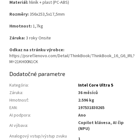
Materiál:
hliník + plast (PC-ABS)
Rozměry:
356x253,5x17,5mm
Hmotnost:
1,7kg
Záruka:
3 roky Onsite
Odkaz na stránku výrobce:
https://psref.lenovo.com/Detail/ThinkBook/ThinkBook_16_G6_IRL?
M=21KH00N1CK
Dodatočné parametre
Kategória
:
Intel Core Ultra 5
Záruka
:
36 měsíců
Hmotnosť
:
2.596 kg
EAN
:
197531830265
AI podpora
:
Ano
Copilot klávesa, AI čip
AI výbava
:
(NPU)
Analogový vstup/výstup zvuku
1