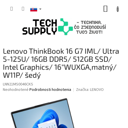
Prejsť
NÁKUP
na
obsah
KOŠÍK
Lenovo ThinkBook 16 G7 IML/ Ultra
5-125U/ 16GB DDR5/ 512GB SSD/
Intel Graphics/ 16"WUXGA,matný/
W11P/ šedý
LNN21MS0046CKS
Priemerné
Neohodnotené
Podrobnosti hodnotenia
Značka:
LENOVO
hodnotenie
produktu
je
0,0
z
5
hviezdičiek.