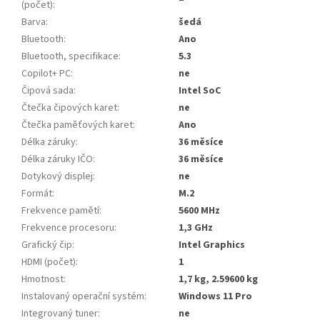
(počet)
:
Barva
:
šedá
Bluetooth
:
Ano
Bluetooth, specifikace
:
5.3
Copilot+ PC
:
ne
Čipová sada
:
Intel SoC
Čtečka čipových karet
:
ne
Čtečka paměťových karet
:
Ano
Délka záruky
:
36 měsíce
Délka záruky IČO
:
36 měsíce
Dotykový displej
:
ne
Formát
:
M.2
Frekvence pamětí
:
5600 MHz
Frekvence procesoru
:
1,3 GHz
Grafický čip
:
Intel Graphics
HDMI (počet)
:
1
Hmotnost
:
1,7 kg, 2.59600 kg
Instalovaný operační systém
:
Windows 11 Pro
Integrovaný tuner
:
ne