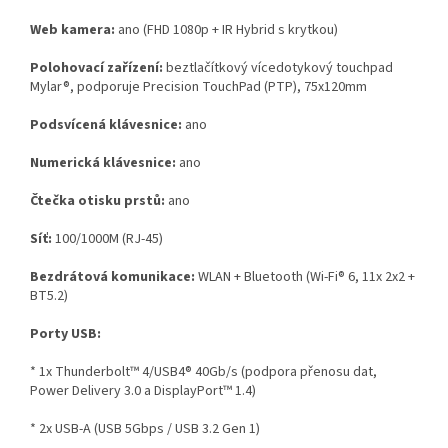
Web kamera:
ano (FHD 1080p + IR Hybrid s krytkou)
Polohovací zařízení:
beztlačítkový vícedotykový touchpad
Mylar®, podporuje Precision TouchPad (PTP), 75x120mm
Podsvícená klávesnice:
ano
Numerická klávesnice:
ano
Čtečka otisku prstů:
ano
Síť:
100/1000M (RJ-45)
Bezdrátová komunikace:
WLAN + Bluetooth (Wi-Fi® 6, 11x 2x2 +
BT5.2)
Porty USB:
* 1x Thunderbolt™ 4/USB4® 40Gb/s (podpora přenosu dat,
Power Delivery 3.0 a DisplayPort™ 1.4)
* 2x USB-A (USB 5Gbps / USB 3.2 Gen 1)