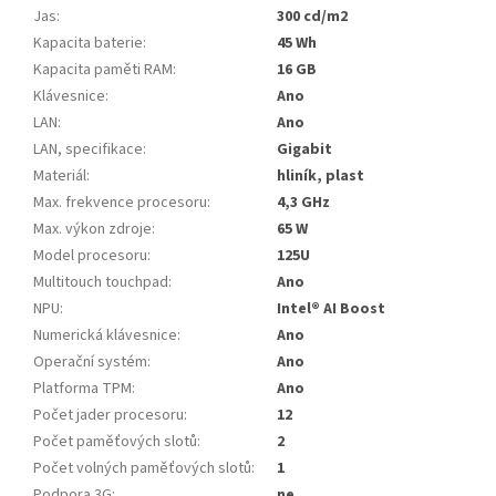
Jas
:
300 cd/m2
Kapacita baterie
:
45 Wh
Kapacita paměti RAM
:
16 GB
Klávesnice
:
Ano
LAN
:
Ano
LAN, specifikace
:
Gigabit
Materiál
:
hliník, plast
Max. frekvence procesoru
:
4,3 GHz
Max. výkon zdroje
:
65 W
Model procesoru
:
125U
Multitouch touchpad
:
Ano
NPU
:
Intel® AI Boost
Numerická klávesnice
:
Ano
Operační systém
:
Ano
Platforma TPM
:
Ano
Počet jader procesoru
:
12
Počet paměťových slotů
:
2
Počet volných paměťových slotů
:
1
Podpora 3G
:
ne