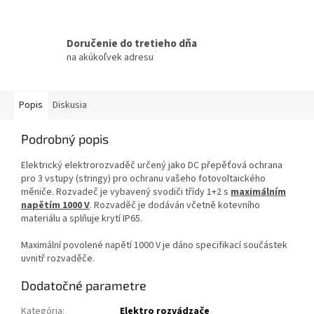
Doručenie do tretieho dňa
na akúkoľvek adresu
Popis
Diskusia
Podrobný popis
Elektrický elektrorozvaděč určený jako DC přepěťová ochrana
pro 3 vstupy (stringy) pro ochranu vašeho fotovoltaického
měniče. Rozvadeč je vybavený svodiči třídy 1+2 s
maximálním
napětím 1000 V
. Rozvaděč je dodáván včetně kotevního
materiálu a splňuje krytí IP65.
Maximální povolené napětí 1000 V je dáno specifikací součástek
uvnitř rozvaděče.
Dodatočné parametre
Kategória
:
Elektro rozvádzače