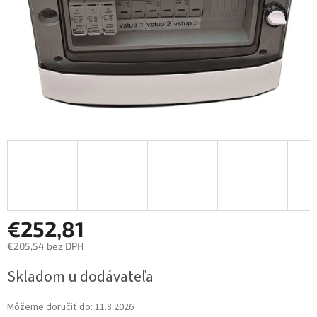
€252,81
€205,54 bez DPH
Jednotková
Skladom u dodávateľa
cena:
Môžeme doručiť do:
11.8.2026