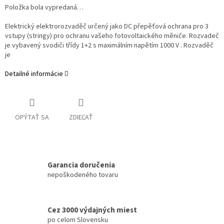
Položka bola vypredaná…
Elektrický elektrorozvaděč určený jako DC přepěťová ochrana pro 3
vstupy (stringy) pro ochranu vašeho fotovoltaického měniče. Rozvadeč
je vybavený svodiči třídy 1+2 s maximálním napětím 1000 V . Rozvaděč
je
Detailné informácie
OPÝTAŤ SA
ZDIEĽAŤ
Garancia doručenia
nepoškodeného tovaru
Cez 3000 výdajných miest
po celom Slovensku