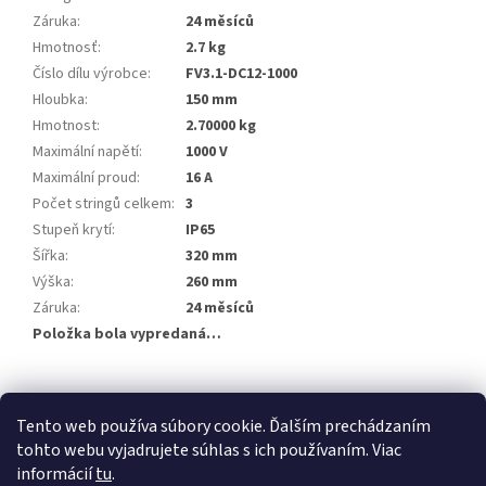
Záruka
:
24 měsíců
Hmotnosť
:
2.7 kg
Číslo dílu výrobce
:
FV3.1-DC12-1000
Hloubka
:
150 mm
Hmotnost
:
2.70000 kg
Maximální napětí
:
1000 V
Maximální proud
:
16 A
Počet stringů celkem
:
3
Stupeň krytí
:
IP65
Šířka
:
320 mm
Výška
:
260 mm
Záruka
:
24 měsíců
Položka bola vypredaná…
Z
á
Tento web používa súbory cookie. Ďalším prechádzaním
p
tohto webu vyjadrujete súhlas s ich používaním. Viac
ä
informácií
tu
.