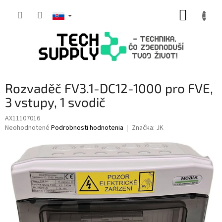
Prejsť
NÁKUP
na
obsah
KOŠÍK
Rozvaděč FV3.1-DC12-1000 pro FVE,
3 vstupy, 1 svodič
AX11107016
Priemerné
Neohodnotené
Podrobnosti hodnotenia
Značka:
JK
hodnotenie
produktu
je
0,0
z
5
hviezdičiek.