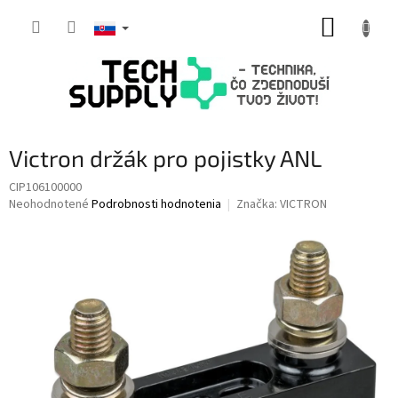
Prejsť
NÁKUP
na
obsah
KOŠÍK
Victron držák pro pojistky ANL
CIP106100000
Priemerné
Neohodnotené
Podrobnosti hodnotenia
Značka:
VICTRON
hodnotenie
produktu
je
0,0
z
5
hviezdičiek.