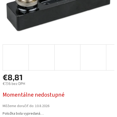
€8,81
€7,16 bez DPH
Jednotková
Momentálne nedostupné
cena:
Môžeme doručiť do:
10.8.2026
Položka bola vypredaná…