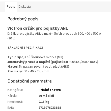
Popis
Diskusia
Podrobný popis
Victron držák pro pojistky ANL
Držák pro pojistky ANL o maximálních proudech 300, 400 a 500 A
(80 V).
ZÁKLADNÍ SPECIFIKACE
Typ připojení:
šroubová svorka (M8)
Jmenovitý proud a napětí (pojistka):
300/400/500 A (80 V)
Materiál:
galvanizovaná ocel, plast (ABS)
Rozměry:
90 × 46 × 23,5 mm
Dodatočné parametre
Kategória
:
Príslušenstvo
Záruka
:
60 měsíců
Hmotnosť
:
0.13 kg
EAN
:
8719076033868