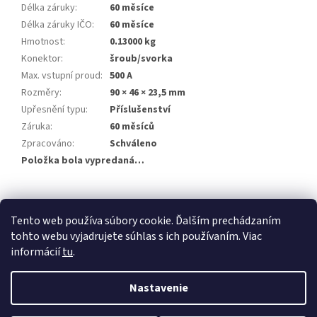
Délka záruky
:
60 měsíce
Délka záruky IČO
:
60 měsíce
Hmotnost
:
0.13000 kg
Konektor
:
šroub/svorka
Max. vstupní proud
:
500 A
Rozměry
:
90 × 46 × 23,5 mm
Upřesnění typu
:
Příslušenství
Záruka
:
60 měsíců
Zpracováno
:
Schváleno
Položka bola vypredaná…
Z
á
Tento web používa súbory cookie. Ďalším prechádzaním
p
tohto webu vyjadrujete súhlas s ich používaním. Viac
ä
informácií
tu
.
t
i
Nastavenie
Vytvoril Shoptet
e