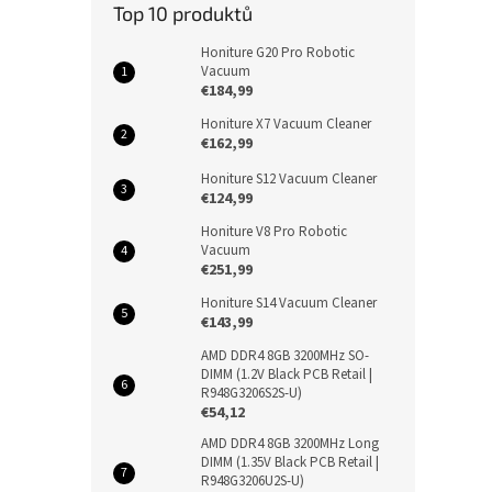
Top 10 produktů
Honiture G20 Pro Robotic
Vacuum
€184,99
Honiture X7 Vacuum Cleaner
€162,99
Honiture S12 Vacuum Cleaner
€124,99
Honiture V8 Pro Robotic
Vacuum
€251,99
Honiture S14 Vacuum Cleaner
€143,99
AMD DDR4 8GB 3200MHz SO-
DIMM (1.2V Black PCB Retail |
R948G3206S2S-U)
€54,12
AMD DDR4 8GB 3200MHz Long
DIMM (1.35V Black PCB Retail |
R948G3206U2S-U)