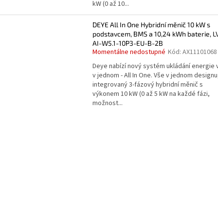
kW (0 až 10...
DEYE All In One Hybridní měnič 10 kW s
podstavcem, BMS a 10,24 kWh baterie, L
AI-W5.1-10P3-EU-B-2B
Momentálne nedostupné
Kód:
AX11101068
Deye nabízí nový systém ukládání energie 
v jednom - All In One. Vše v jednom designu
integrovaný 3-fázový hybridní měnič s
výkonem 10 kW (0 až 5 kW na každé fázi,
možnost...
O
v
l
á
d
a
c
í
p
r
v