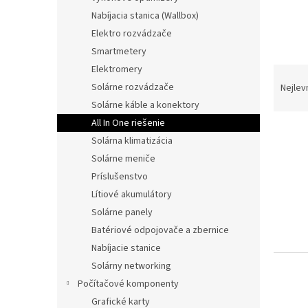
n
Nabíjacia stanica (Wallbox)
e
Elektro rozvádzače
l
Smartmetery
Elektromery
Ř
a
Solárne rozvádzače
Nejlev
z
Solárne káble a konektory
e
All In One riešenie
V
n
Solárna klimatizácia
ý
í
Solárne meniče
p
p
i
r
Príslušenstvo
s
o
Lítiové akumulátory
p
d
Solárne panely
r
u
Batériové odpojovače a zbernice
o
k
Nabíjacie stanice
d
t
Solárny networking
u
ů
k
Počítačové komponenty
t
Grafické karty