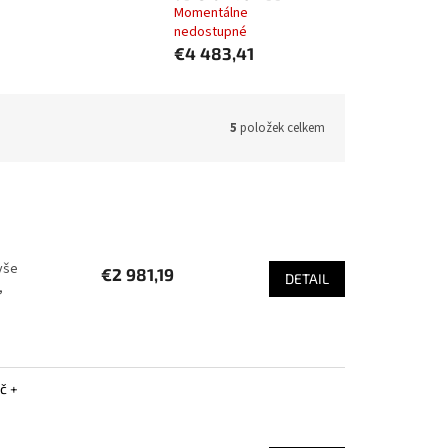
Momentálne
nedostupné
€4 483,41
5
položek celkem
vše
€2 981,19
DETAIL
,
č +