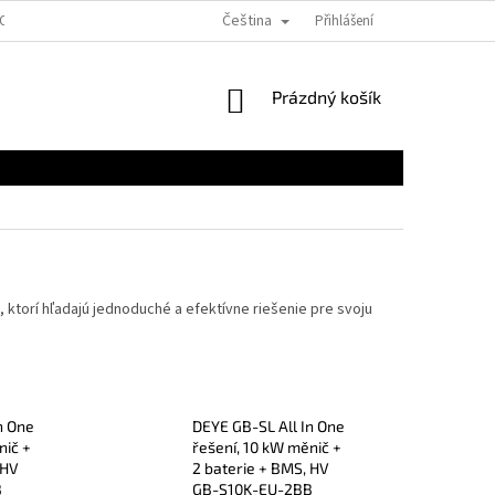
Čeština
EOBECNÉ OBCHODNÉ PODMIENKY PRE E-SHOPY
Přihlášení
FORMULÁRE NA STIAHNUTI
NÁKUPNÍ
Prázdný košík
KOŠÍK
 ktorí hľadajú jednoduché a efektívne riešenie pre svoju
n One
DEYE GB-SL All In One
nič +
řešení, 10 kW měnič +
 HV
2 baterie + BMS, HV
B
GB-S10K-EU-2BB