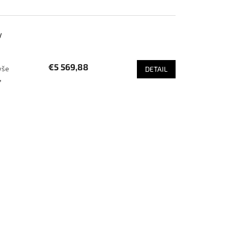
V
€5 569,88
vše
DETAIL
,