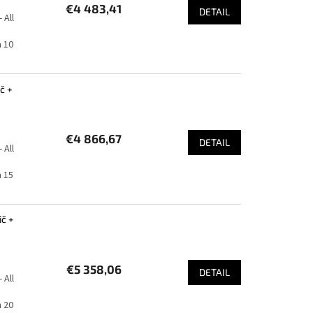
€4 483,41
DETAIL
 All
 10
č +
€4 866,67
DETAIL
 All
 15
ič +
€5 358,06
DETAIL
 All
 20