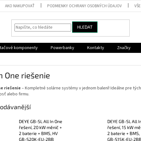
AKO NAKUPOVAŤ
PODMIENKY OCHRANY OSOBNÝCH ÚDAJOV
VŠ
HLEDAT
ítačové komponenty
Powerbanky
Kontakty
Značky
In One riešenie
ne riešenie
– Kompletné solárne systémy v jednom balení! Ideálne pre tých,
sť alebo firmu.
odávanější
DEYE GB-SL All In One
DEYE GB-SL All I
řešení, 20 kW měnič +
řešení, 15 kW mě
2 baterie + BMS, HV
2 baterie + BMS,
GB-S20K-EU-2BB
GB-S15K-EU-2B