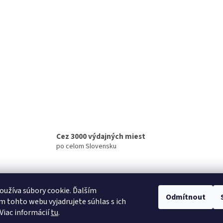
Cez 3000 výdajných miest
po celom Slovensku
užíva súbory cookie. Ďalším
Odmítnout
 tohto webu vyjadrujete súhlas s ich
Viac informácií
tu
.