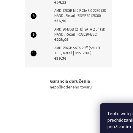
€54,12
AMD 128GB M.2 PCIe 3.0 2280 (3D
NAND, Retail | R3MP30128G8)
€36,90
AMD 2048GB (2TB) SATA 2.5'' (3D
NAND, Retail | R3SL2048G2)
€225,09
AMD 256GB SATA 2.5'' (SMI+3D
TLC, Retail | R5SL256G)
€39,36
Garancia doručenia
nepoškodeného tovaru
Z
Tento web po
á
prechádzaním
p
používaním. 
a