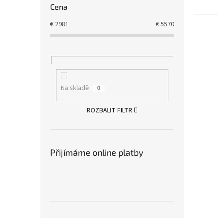
Cena
€
2981
€
5570
Na skladě
0
ROZBALIT FILTR
Přijímáme online platby