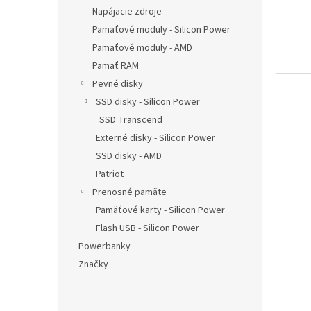
ů
Napájacie zdroje
Pamäťové moduly - Silicon Power
Pamäťové moduly - AMD
Pamäť RAM
Pevné disky
SSD disky - Silicon Power
SSD Transcend
Externé disky - Silicon Power
SSD disky - AMD
Patriot
Prenosné pamäte
Pamäťové karty - Silicon Power
Flash USB - Silicon Power
Powerbanky
Značky