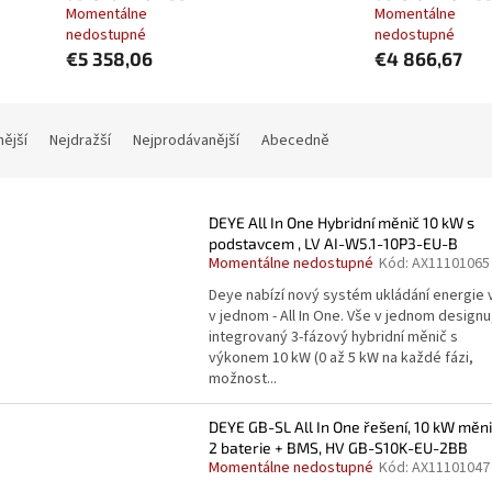
Momentálne
Momentálne
nedostupné
nedostupné
€5 358,06
€4 866,67
nější
Nejdražší
Nejprodávanější
Abecedně
DEYE All In One Hybridní měnič 10 kW s
podstavcem , LV AI-W5.1-10P3-EU-B
Momentálne nedostupné
Kód:
AX11101065
Deye nabízí nový systém ukládání energie 
v jednom - All In One. Vše v jednom designu
integrovaný 3-fázový hybridní měnič s
výkonem 10 kW (0 až 5 kW na každé fázi,
možnost...
DEYE GB-SL All In One řešení, 10 kW měni
2 baterie + BMS, HV GB-S10K-EU-2BB
Momentálne nedostupné
Kód:
AX11101047