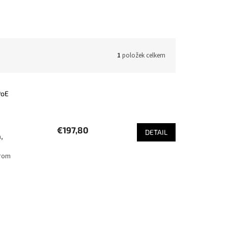
1
položek celkem
PoE
€197,80
DETAIL
,
from