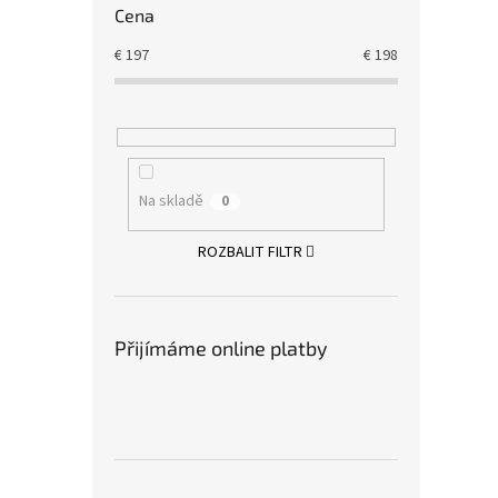
Cena
€
197
€
198
Na skladě
0
ROZBALIT FILTR
Přijímáme online platby