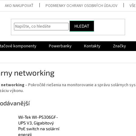
AKO NAKUPOVAŤ
PODMIENKY OCHRANY OSOBNÝCH ÚDAJOV
VŠ
HLEDAT
ítačové komponenty
Powerbanky
Kontakty
Značky
árny networking
y networking
– Pokročilé riešenia na monitorovanie a správu solárnych sy
záciu výkonu.
odávanější
Wi-Tek WI-PS306GF-
UPS V3, Gigabitový
PoE switch na solární
energii