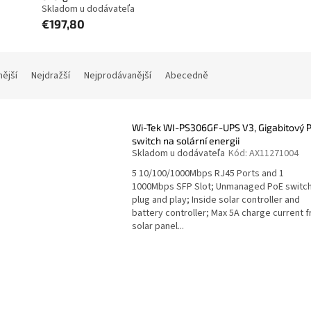
Skladom u dodávateľa
€197,80
nější
Nejdražší
Nejprodávanější
Abecedně
Wi-Tek WI-PS306GF-UPS V3, Gigabitový 
switch na solární energii
Skladom u dodávateľa
Kód:
AX11271004
5 10/100/1000Mbps RJ45 Ports and 1
1000Mbps SFP Slot; Unmanaged PoE switch
plug and play; Inside solar controller and
battery controller; Max 5A charge current 
solar panel...
O
v
l
á
d