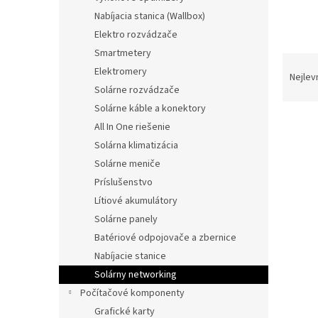
n
Nabíjacia stanica (Wallbox)
e
Elektro rozvádzače
l
Smartmetery
Ř
Elektromery
a
Nejlev
Solárne rozvádzače
z
e
Solárne káble a konektory
V
n
All In One riešenie
ý
í
Solárna klimatizácia
p
p
Solárne meniče
i
r
Príslušenstvo
s
o
p
d
Lítiové akumulátory
r
u
Solárne panely
o
k
Batériové odpojovače a zbernice
d
t
Nabíjacie stanice
u
ů
Solárny networking
k
t
Počítačové komponenty
ů
Grafické karty