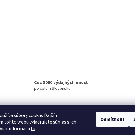
Cez 3000 výdajných miest
po celom Slovensku
užíva súbory cookie. Ďalším
Odmítnout
 tohto webu vyjadrujete súhlas s ich
Viac informácií
tu
.