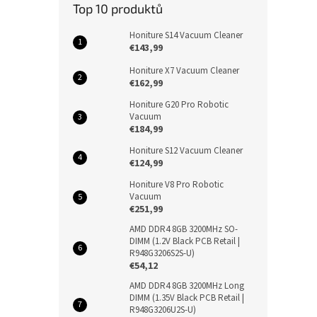
Top 10 produktů
Honiture S14 Vacuum Cleaner
€143,99
Honiture X7 Vacuum Cleaner
€162,99
Honiture G20 Pro Robotic
Vacuum
€184,99
Honiture S12 Vacuum Cleaner
€124,99
Honiture V8 Pro Robotic
Vacuum
€251,99
AMD DDR4 8GB 3200MHz SO-
DIMM (1.2V Black PCB Retail |
R948G3206S2S-U)
€54,12
AMD DDR4 8GB 3200MHz Long
DIMM (1.35V Black PCB Retail |
R948G3206U2S-U)