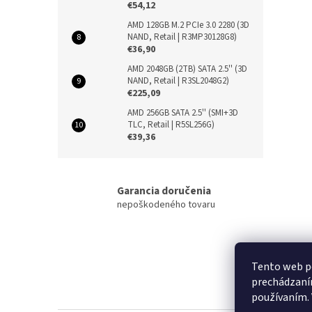
€54,12
AMD 128GB M.2 PCIe 3.0 2280 (3D
NAND, Retail | R3MP30128G8)
€36,90
AMD 2048GB (2TB) SATA 2.5'' (3D
NAND, Retail | R3SL2048G2)
€225,09
AMD 256GB SATA 2.5'' (SMI+3D
TLC, Retail | R5SL256G)
€39,36
Garancia doručenia
nepoškodeného tovaru
Z
Tento web po
á
prechádzaním
p
používaním. 
a