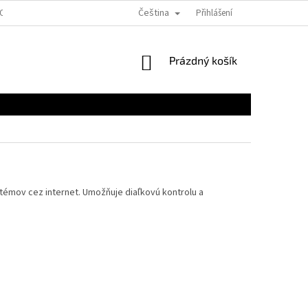
Čeština
EOBECNÉ OBCHODNÉ PODMIENKY PRE E-SHOPY
Přihlášení
FORMULÁRE NA STIAHNUTI
NÁKUPNÍ
Prázdný košík
KOŠÍK
stémov cez internet. Umožňuje diaľkovú kontrolu a