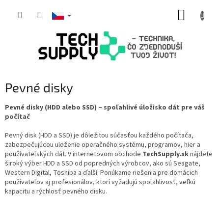
Přejít
NÁKUP
na
obsah
KOŠÍK
Pevné disky
Pevné disky (HDD alebo SSD) – spoľahlivé úložisko dát pre váš
počítač
Pevný disk (HDD a SSD) je dôležitou súčasťou každého počítača,
zabezpečujúcou uloženie operačného systému, programov, hier a
používateľských dát. V internetovom obchode
TechSupply.sk
nájdete
široký výber HDD a SSD od popredných výrobcov, ako sú Seagate,
Western Digital, Toshiba a ďalší. Ponúkame riešenia pre domácich
používateľov aj profesionálov, ktorí vyžadujú spoľahlivosť, veľkú
kapacitu a rýchlosť pevného disku.