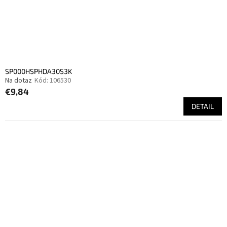
u
k
t
ů
SP000HSPHDA30S3K
Na dotaz
Kód:
106530
€9,84
DETAIL