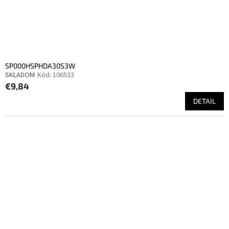
SP000HSPHDA30S3W
SKLADOM
Kód:
106533
€9,84
DETAIL