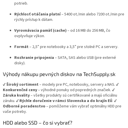
potrieb.
v
k
Rýchlosť otáčania platní
– 5400 ot./min alebo 7200 ot./min pre
y
rýchly prístup k dátam.
v
ý
Vyrovnávacia pamäť (cache)
– od 16 MB do 256 MB, čo
p
ovplyvňuje výkon.
i
s
Formát
– 2,5” pre notebooky a 3,5” pre stolné PC a servery.
u
Rozhranie pripojenia
– SATA, SAS alebo USB (pre externé
disky).
Výhody nákupu pevných diskov na TechSupply.sk
✔
Široký sortiment
– modely pre PC, notebooky, servery a NAS. ✔
Konkurenčné ceny
– výhodné ponuky od popredných značiek. ✔
Záruka kvality
– všetky produkty sú certifikované a majú oficiálnu
záruku. ✔
Rýchle doručenie v rámci Slovenska a do krajín EÚ
. ✔
Odborné poradenstvo
– pomôžeme vám vybrať optimálny HDD pre
vaše potreby.
HDD alebo SSD – čo si vybrať?