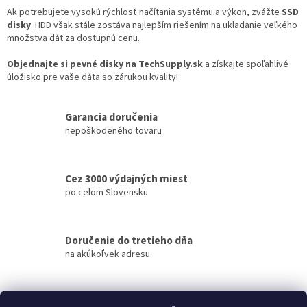
Ak potrebujete vysokú rýchlosť načítania systému a výkon, zvážte
SSD
disky
. HDD však stále zostáva najlepším riešením na ukladanie veľkého
množstva dát za dostupnú cenu.
Objednajte si pevné disky na TechSupply.sk
a získajte spoľahlivé
úložisko pre vaše dáta so zárukou kvality!
Garancia doručenia
nepoškodeného tovaru
Cez 3000 výdajných miest
po celom Slovensku
Doručenie do tretieho dňa
na akúkoľvek adresu
Z