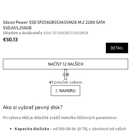
Silicon Power SSD SP256GBSS3A55M28 M.2 2280 SATA
SSD,A55,256GB
Skladom u dodávateľa
Kód:
SP256GBSS3A55M28
€50,13
DETAIL
NAČÍST 12 DALŠÍCH
S
1
6
t
O
r
67
položek celkem
v
á
l
NAHORU
n
á
k
d
o
v
Ako si vybrať pevný disk?
a
á
c
n
Pri výbere HDD je dôležité zvážiť niekoľko kľúčových parametrov:
í
í
p
Kapacita úložiska
– od 500 GB do 20 TB, v závislosti od vašich
r