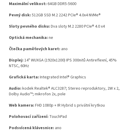
Maximální velikost:
64GB DDR5-5600
Pevný disk:
512GB SSD M.2 2242 PCIe® 4.0x4 NVMe®
Sloty pevného disku:
Dva sloty M.2 2280 PCIe® 4.0 x4
Optická mechanika:
ne
Čtečka paměťových karet:
ano
Displej:
14" WUXGA (1920x1200) IPS 300nitů Antireflexní, 45%
NTSC, 60Hz
Grafická karta:
Integrated Intel® Graphics
Audio:
kodek Realtek® ALC3287; Stereo reproduktory, 2W x 2,
Dolby Audio™; mikrofon 2x, pole
Web kamera:
FHD 1080p + IR Hybrid s privátní krytkou
Polohovací zařízení:
TouchPad
Podsvícená klávesnice:
ano