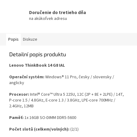
Doručenie do tretieho dňa
na akúkoľvek adresu
Popis
Diskuze
Detailní popis produktu
Lenovo ThinkBook 14 G8 IAL
Operační systém:
Windows® 11 Pro, česky / slovensky /
anglicky
Procesor:
Intel® Core™ Ultra 5 225U, 12C (2P + 8E + 2LPE) / 14T,
P-core 1.5 / 4.8GHz, E-core 1.3 / 3.8GHz, LPE-core 700MHz /
2.4GHz, 12MB
Paměť:
1x 16GB SO-DIMM DDR5-5600
Počet slotů (celkem/volných):
(2/1)