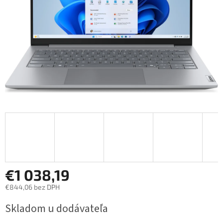
€1 038,19
€844,06 bez DPH
Měrná
Skladom u dodávateľa
cena: