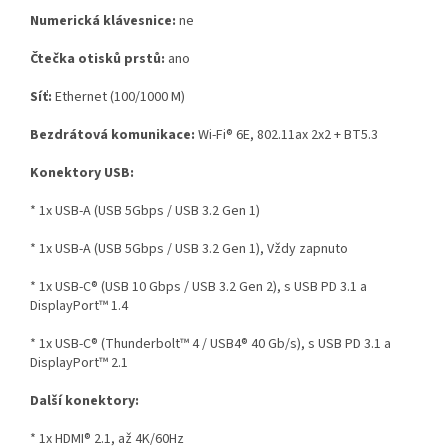
Numerická klávesnice:
ne
Čtečka otisků prstů:
ano
Síť:
Ethernet (100/1000 M)
Bezdrátová komunikace:
Wi-Fi® 6E, 802.11ax 2x2 + BT5.3
Konektory USB:
* 1x USB-A (USB 5Gbps / USB 3.2 Gen 1)
* 1x USB-A (USB 5Gbps / USB 3.2 Gen 1), Vždy zapnuto
* 1x USB-C® (USB 10 Gbps / USB 3.2 Gen 2), s USB PD 3.1 a
DisplayPort™ 1.4
* 1x USB-C® (Thunderbolt™ 4 / USB4® 40 Gb/s), s USB PD 3.1 a
DisplayPort™ 2.1
Další konektory:
* 1x HDMI® 2.1, až 4K/60Hz