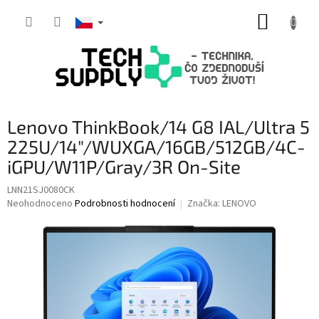
Přejít
NÁKUP
na
obsah
KOŠÍK
Lenovo ThinkBook/14 G8 IAL/Ultra 5
225U/14"/WUXGA/16GB/512GB/4C-
iGPU/W11P/Gray/3R On-Site
LNN21SJ0080CK
Průměrné
Neohodnoceno
Podrobnosti hodnocení
Značka:
LENOVO
hodnocení
produktu
je
0,0
z
5
hvězdiček.