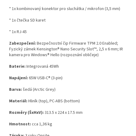
* 1x kombinovaný konektor pro sluchátka / mikrofon (3,5 mm)
* 1x čtečka SD karet
* 1x RJ-45
Zabezpečení:
Bezpečnostní čip Firmware TPM 2.0 Enabled;
Fyzický zámek Kensington® Nano Security Slot™, 2,5 x 6 mm; IR
kamera pro Windows® Hello (rozpoznání obličeje)
Baterie:
Integrovaná 45Wh
Napájení:
65W USB-C® (3-pin)
Barva:
šedá (Arctic Grey)
Materiál:
Hliník (top), PC-ABS (bottom)
Rozměry (ŠxHxV):
313.5 x 224 x 17.5 mm
Hmotnost:
cca 1,36 kg
Záruka:
3 roky Onsite