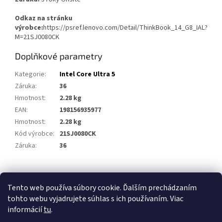
Odkaz na stránku
výrobce:
https://psref.lenovo.com/Detail/ThinkBook_14_G8_IAL?
M=21SJ0080CK
Doplňkové parametry
Kategorie
:
Intel Core Ultra 5
Záruka
:
36
Hmotnost
:
2.28 kg
EAN
:
198156935977
Hmotnost
:
2.28 kg
Kód výrobce
:
21SJ0080CK
Záruka
:
36
Z
á
Tento web používa súbory cookie. Ďalším prechádzaním
p
tohto webu vyjadrujete súhlas s ich používaním. Viac
a
informácií
tu
.
t