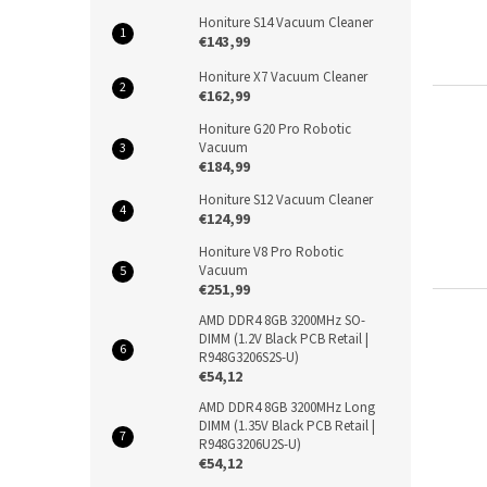
Honiture S14 Vacuum Cleaner
€143,99
Honiture X7 Vacuum Cleaner
€162,99
Honiture G20 Pro Robotic
Vacuum
€184,99
Honiture S12 Vacuum Cleaner
€124,99
Honiture V8 Pro Robotic
Vacuum
€251,99
AMD DDR4 8GB 3200MHz SO-
DIMM (1.2V Black PCB Retail |
R948G3206S2S-U)
€54,12
AMD DDR4 8GB 3200MHz Long
DIMM (1.35V Black PCB Retail |
R948G3206U2S-U)
€54,12