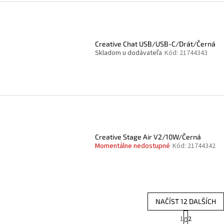
Creative Chat USB/USB-C/Drát/Černá
Skladom u dodávateľa
Kód:
21744343
Creative Stage Air V2/10W/Černá
Momentálne nedostupné
Kód:
21744342
NAČÍST 12 DALŠÍCH
S
1
2
O
t