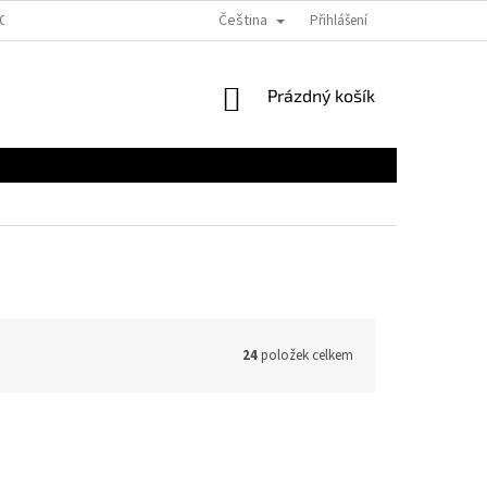
Čeština
EOBECNÉ OBCHODNÉ PODMIENKY PRE E-SHOPY
Přihlášení
FORMULÁRE NA STIAHNUTI
NÁKUPNÍ
Prázdný košík
KOŠÍK
24
položek celkem