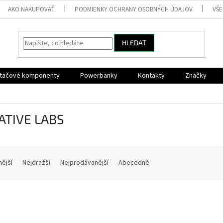
AKO NAKUPOVAŤ
PODMIENKY OCHRANY OSOBNÝCH ÚDAJOV
VŠ
HLEDAT
ítačové komponenty
Powerbanky
Kontakty
Značky
ATIVE LABS
nější
Nejdražší
Nejprodávanější
Abecedně