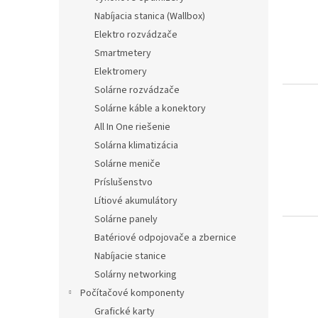
i
r
n
Nabíjacia stanica (Wallbox)
s
o
e
Elektro rozvádzače
p
d
l
r
u
Smartmetery
o
k
Elektromery
d
t
Solárne rozvádzače
u
ů
Solárne káble a konektory
k
All In One riešenie
t
ů
Solárna klimatizácia
Solárne meniče
Príslušenstvo
Lítiové akumulátory
Solárne panely
Batériové odpojovače a zbernice
Nabíjacie stanice
Solárny networking
Počítačové komponenty
Grafické karty