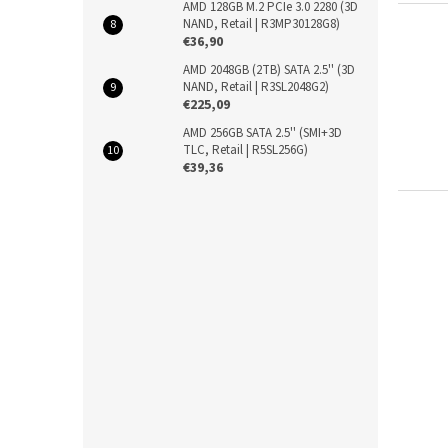
AMD 128GB M.2 PCIe 3.0 2280 (3D
NAND, Retail | R3MP30128G8)
€36,90
AMD 2048GB (2TB) SATA 2.5'' (3D
NAND, Retail | R3SL2048G2)
€225,09
AMD 256GB SATA 2.5'' (SMI+3D
TLC, Retail | R5SL256G)
€39,36