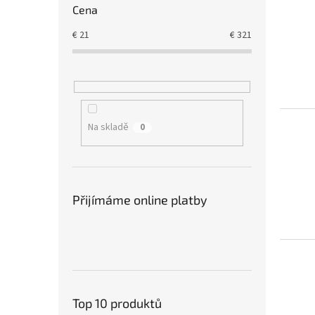
Cena
€
21
€
321
Na skladě
0
Přijímáme online platby
Top 10 produktů