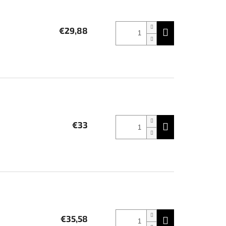
€29,88
€33
á
€35,58