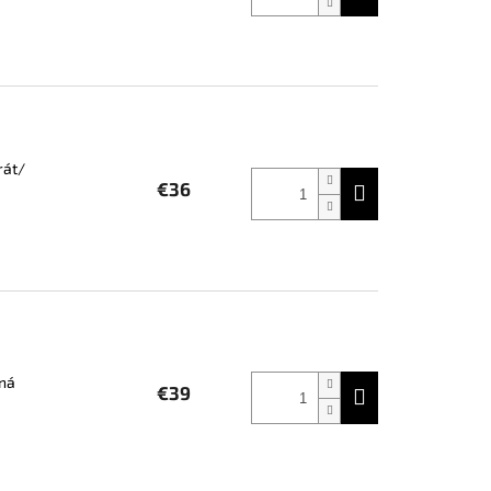
rát/
€36
rná
€39