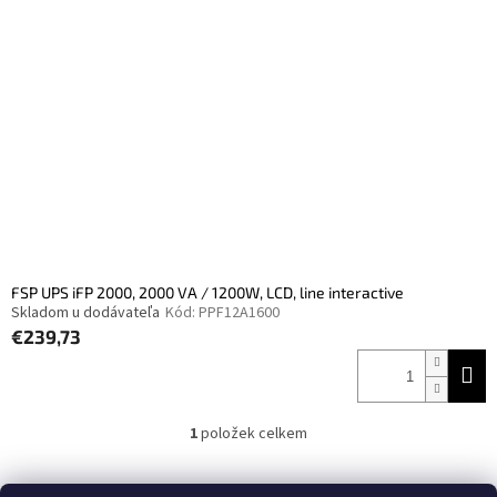
i
r
s
o
p
d
r
u
o
k
d
t
u
ů
k
t
ů
FSP UPS iFP 2000, 2000 VA / 1200W, LCD, line interactive
Skladom u dodávateľa
Kód:
PPF12A1600
€239,73
1
položek celkem
O
v
l
Z