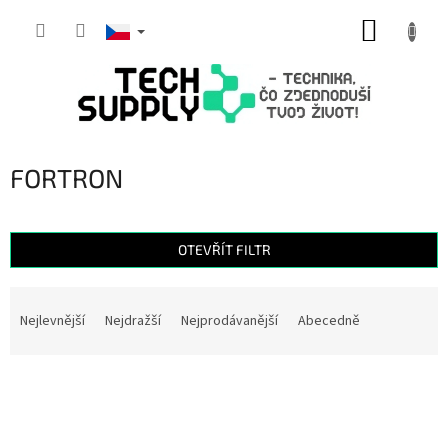
Přejít
NÁKUP
na
obsah
KOŠÍK
FORTRON
OTEVŘÍT FILTR
Ř
a
Nejlevnější
Nejdražší
Nejprodávanější
Abecedně
z
e
V
n
ý
í
p
p