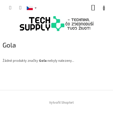
Přejít
NÁKUP
na
obsah
KOŠÍK
Gola
Žádné produkty značky
Gola
nebyly nalezeny...
Z
á
p
a
t
í
Vytvořil Shoptet