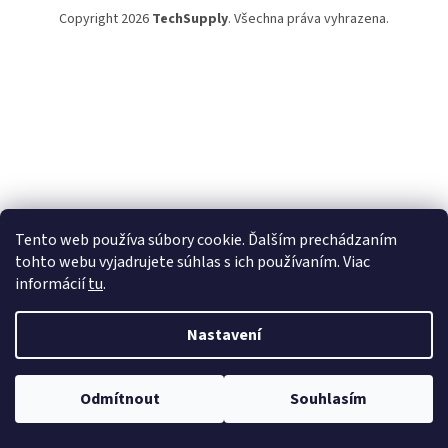
Copyright 2026
TechSupply
. Všechna práva vyhrazena.
Tento web používa súbory cookie. Ďalším prechádzaním
tohto webu vyjadrujete súhlas s ich používaním. Viac
informácií
tu
.
Nastavení
Odmítnout
Souhlasím
TechSupply – technika, čo zjednoduší tvoj život! ✨