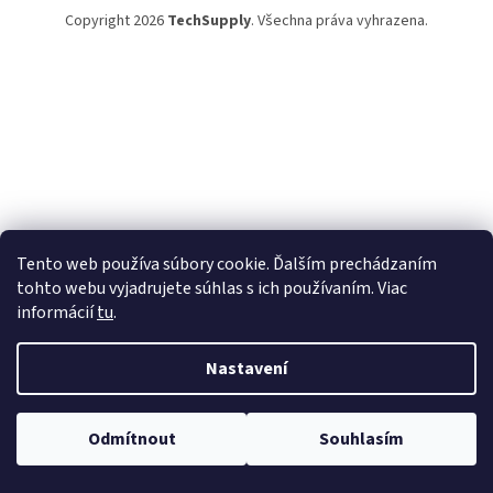
Copyright 2026
TechSupply
. Všechna práva vyhrazena.
Tento web používa súbory cookie. Ďalším prechádzaním
tohto webu vyjadrujete súhlas s ich používaním. Viac
informácií
tu
.
Nastavení
Odmítnout
Souhlasím
TechSupply – technika, čo zjednoduší tvoj život! ✨