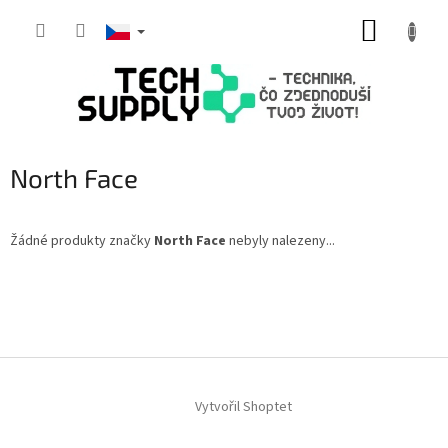
Přejít
NÁKUP
na
obsah
KOŠÍK
North Face
Žádné produkty značky
North Face
nebyly nalezeny...
Z
á
p
a
t
í
Vytvořil Shoptet