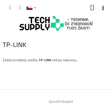
Přejít
NÁKUP
na
obsah
KOŠÍK
TP-LINK
Žádné produkty značky
TP-LINK
nebyly nalezeny...
Z
á
p
a
t
í
Vytvořil Shoptet