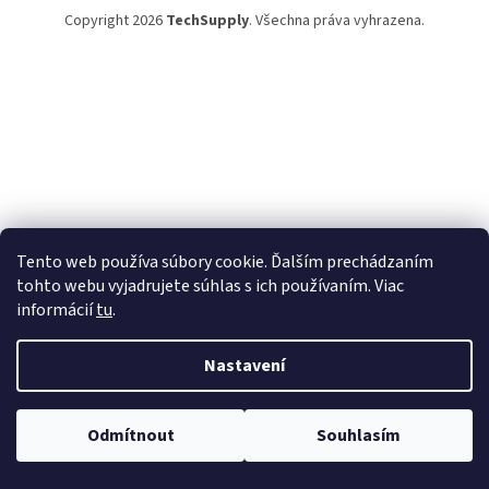
Copyright 2026
TechSupply
. Všechna práva vyhrazena.
Tento web používa súbory cookie. Ďalším prechádzaním
tohto webu vyjadrujete súhlas s ich používaním. Viac
informácií
tu
.
Nastavení
Odmítnout
Souhlasím
TechSupply – technika, čo zjednoduší tvoj život! ✨