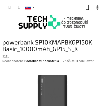
Prejsť
NÁKUP
na
obsah
KOŠÍK
powerbank SP10KMAPBKGP150K
Basic_10000mAh_GP15_S_K
3291
Priemerné
Neohodnotené
Podrobnosti hodnotenia
Značka:
Silicon Power
hodnotenie
produktu
je
0,0
z
5
hviezdičiek.