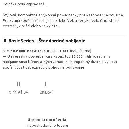
Položka bola vypredaná…
Štýlové, kompaktné a výkonné powerbanky pre každodenné použitie.
Poskytujú spoľahlivé nabíjanie kdekoľvek a kedykoľvek, či už ste na
cestách, v práci alebo na výlete.
🔋 Basic Series – Štandardné nabíjanie
✅
SP10KMAPBKGP150K
(Basic 10 000 mAh, čierna)
➡️ Univerzálna powerbanka s kapacitou
10 000 mAh
, ideálna na
nabíjanie smartfónov a iných zariadení. Kompaktný dizajn a vysoká
spoľahlivosť zabezpečujú pohodlné používanie.
OPÝTAŤ SA
ZDIEĽAŤ
Garancia doručenia
nepoškodeného tovaru