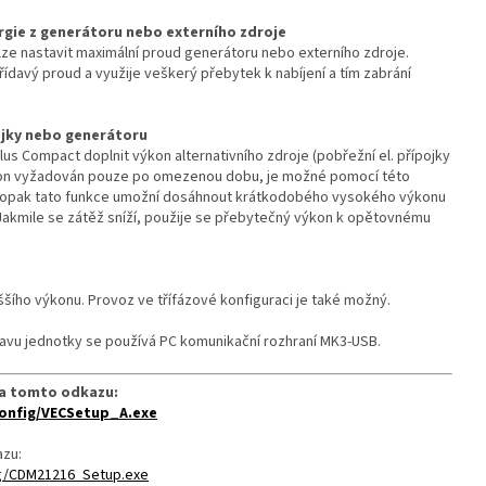
gie z generátoru nebo externího zdroje
 lze nastavit maximální proud generátoru nebo externího zdroje.
třídavý proud a využije veškerý přebytek k nabíjení a tím zabrání
pojky nebo generátoru
s Compact doplnit výkon alternativního zdroje (pobřežní el. přípojky
ýkon vyžadován pouze po omezenou dobu, je možné pomocí této
naopak tato funkce umožní dosáhnout krátkodobého vysokého výkonu
akmile se zátěž sníží, použije se přebytečný výkon k opětovnému
šího výkonu. Provoz ve třífázové konfiguraci je také možný.
tavu jednotky se používá PC komunikační rozhraní MK3-USB.
na tomto odkazu:
Config/VECSetup_A.exe
azu:
ig/CDM21216_Setup.exe