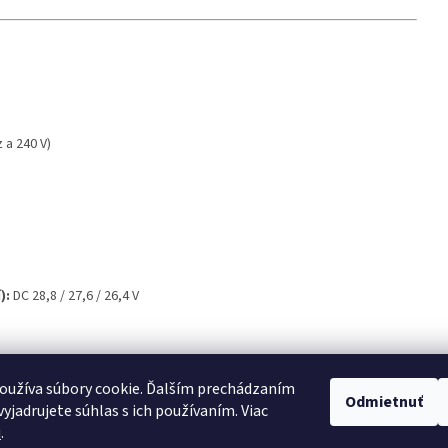
 a 240 V)
):
DC 28,8 / 27,6 / 26,4 V
oužíva súbory cookie. Ďalším prechádzaním
Odmietnuť
yjadrujete súhlas s ich používaním. Viac
u
.