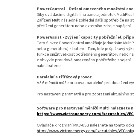
PowerControl – Řešení omezeného množství ener
Díky ovládacímu digitálnímu panelu jednotek MultiPlus
Zařízení Multi následně zohlední další spotřebiče na s
přetížení generátoru nebo externího zdroje napájení.
PowerAssist - Zvýšení kapacity pobřežní el. pří
Tato funkce PowerControl umožňuje jednotkám MultiPlu
nebo generátoru) z baterie. Tam, kde je špičkový v
funkce snížit velikost potřebného generátoru nebo 
z obvykle proudově omezeného pobřežního spojení. J
nabití baterie.
Paralelní a třífázový provoz
Až 6 měničů může pracovat paralelně pro dosažení vyš
Pro nastavení parametrů a pro zobrazení aktuálního s
Software pro nastavení měničů Multi naleznete 
https://www.victronenergy.com/Executables/VE
Ovladače k rozhraní MK3-USB naleznete na tomto odk
https://www.victronenergy.com/Executables/VEConf