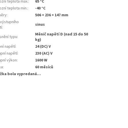
zní teplota max.
:
65 °C
zní teplota min.
:
-40 °C
ěry
:
506 × 236 × 147 mm
 výstupního
sinus
tí
:
Měnič napětí D (nad 15 do 50
snění typu
:
kg)
ní napětí
:
24 (DC) V
pní napětí
:
230 (AC) V
upní výkon
:
1600 W
ka
:
60 měsíců
žka bola vypredaná…