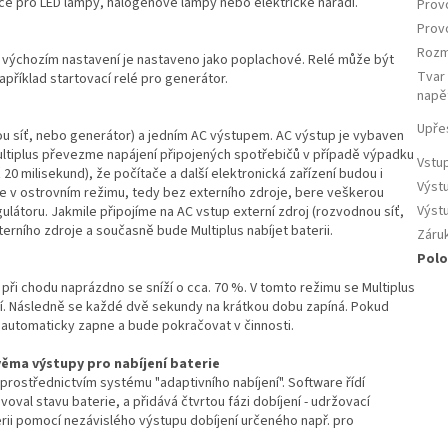
če pro LED lampy, halogenové lampy nebo elektrické nářadí.
Provo
Provo
Rozm
e výchozím nastavení je nastaveno jako poplachové. Relé může být
Tvar
příklad startovací relé pro generátor.
napě
Upře
u síť, nebo generátor) a jedním AC výstupem. AC výstup je vybaven
Multiplus převezme napájení připojených spotřebičů v případě výpadku
Vstup
20 milisekund), že počítače a další elektronická zařízení budou i
Výstu
je v ostrovním režimu, tedy bez externího zdroje, bere veškerou
Výst
gulátoru. Jakmile připojíme na AC vstup externí zdroj (rozvodnou síť,
rního zdroje a současně bude Multiplus nabíjet baterii.
Záru
Polo
při chodu naprázdno se sníží o cca. 70 %. V tomto režimu se Multiplus
ní. Následně se každé dvě sekundy na krátkou dobu zapíná. Pokud
 automaticky zapne a bude pokračovat v činnosti.
věma výstupy pro nabíjení baterie
prostřednictvím systému "adaptivního nabíjení". Software řídí
oval stavu baterie, a přidává čtvrtou fázi dobíjení - udržovací
erii pomocí nezávislého výstupu dobíjení určeného např. pro