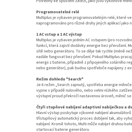
Potřebný ke spuštění zátěží, jako jsou výkonové měni
Programovatelné relé
Multiplus je vybaven programovatelným relé, které v
naprogramováno pro různé druhy jiných aplikací jako na
1 AC vstup a 1 AC výstup
Multiplus je vybaven jedním AC vstupem (pro rozvodno
funkcí, která zajistí dodávky energie bez přerušení. 
sítě nebo generátoru. To se děje tak rychle (méně než 
nadále fungovat bez přerušení. Pokud Multiplus pracu
energii z baterie, případně z připojeného solárního re
nebo generátor), pak budou spotřebiče napájeny z exte
Režim dohledu "Search"
Je-li režim „Search zapnutý, spotřeba energie měniče 
vypne v případě nulového, nebo velmi nízkého zatíže
výstupní proud překročí nastavenou úroveň, měnič se
Čtyři stupňové nabíjení adaptivní nabíječkou a d
Hlavní výstup poskytuje výkonné nabíjení akumulátorů 
třístupňový automatický proces dobíjení tak, aby vyhov
nabíjení. Kromě tohoto, Multi může nabíjet druhou bat
startovací baterie generátoru.