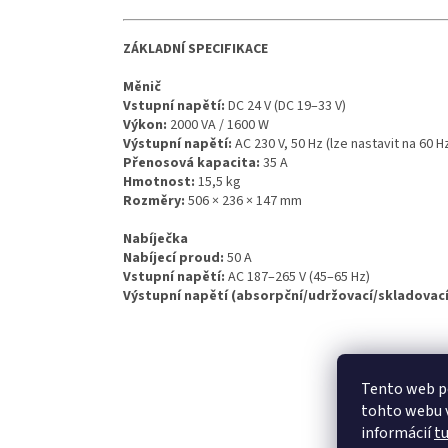
ZÁKLADNÍ SPECIFIKACE
Měnič
Vstupní napětí:
DC 24 V (DC 19–33 V)
Výkon:
2000 VA / 1600 W
Výstupní napětí:
AC 230 V, 50 Hz (lze nastavit na 60 Hz
Přenosová kapacita:
35 A
Hmotnost:
15,5 kg
Rozměry:
506 × 236 × 147 mm
Nabíječka
Nabíjecí proud:
50 A
Vstupní napětí:
AC 187–265 V (45–65 Hz)
Výstupní napětí (absorpční/udržovací/skladovací
Z
Tento web p
á
tohto webu v
p
informácií
t
ä