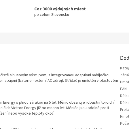
Cez 3000 výdajných miest
po celom Slovensku
Dod
Kate
 čistě sinusovým výstupem, s integrovanou adaptivní nabíječkou
Záru
 napájení (baterie - externí AC zdroj). Střídač je umístěn v plastovém
Hmot
EAN
:
Délk
 Energy s plnou zárukou na 5 let. Měnič obsahuje robustní toroidní
Délk
ičích Victron Energy již po mnoho let. Měniče jsou odolné proti
Frek
ížení nebo vysoké teploty okolí.
Hmot
Počet