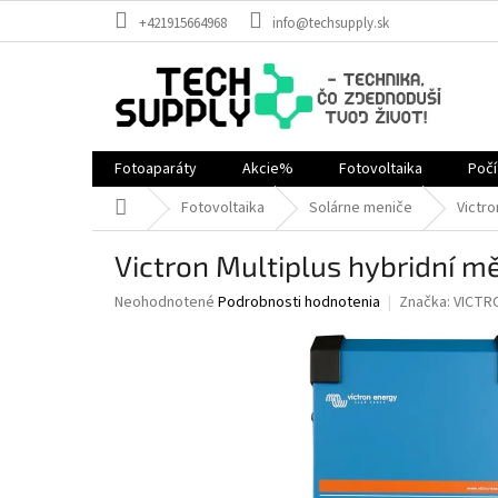
Prejsť
+421915664968
info@techsupply.sk
na
obsah
Fotoaparáty
Akcie%
Fotovoltaika
Poč
Domov
Fotovoltaika
Solárne meniče
Victro
Victron Multiplus hybridní
Priemerné
Neohodnotené
Podrobnosti hodnotenia
Značka:
VICTR
hodnotenie
produktu
je
0,0
z
5
hviezdičiek.