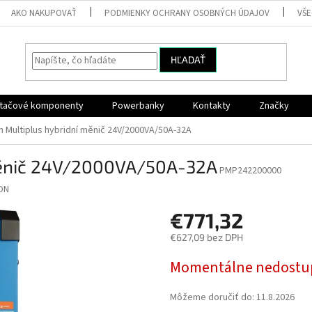
AKO NAKUPOVAŤ
PODMIENKY OCHRANY OSOBNÝCH ÚDAJOV
VŠ
HĽADAŤ
ítačové komponenty
Powerbanky
Kontakty
Značky
n Multiplus hybridní měnič 24V/2000VA/50A-32A
 měnič 24V/2000VA/50A-32A
PMP242200000
ON
€771,32
€627,09 bez DPH
Jednotková
Momentálne nedostu
cena:
Môžeme doručiť do:
11.8.2026