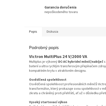
Garancia doručenia
nepoškodeného tovaru
Popis
Diskusia
Podrobný popis
Victron MultiPlus 24 V/2000 VA
Multiplus je výkonný
DC-AC hybridní měnič/nabíječ
s
baterií a ultra rychlým transferovým přepínačem zdroje
kompaktním krytu v atraktivním designu.
Osvědčená spolehlivost
Osvědčená spolehlivost profesionálních měničů Victron
transformátor, který prokazuje svou spolehlivost v měn
zkratu a chráněný proti přehřátí, ať už v důsledku přet
Vysoký startovací výkon