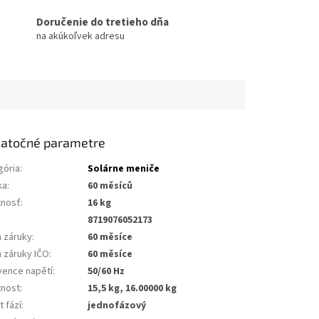
Doručenie do tretieho dňa
na akúkoľvek adresu
atočné parametre
gória
:
Solárne meniče
ka
:
60 měsíců
nosť
:
16 kg
8719076052173
a záruky
:
60 měsíce
a záruky IČO
:
60 měsíce
vence napětí
:
50/60 Hz
nost
:
15,5 kg, 16.00000 kg
 fází
:
jednofázový