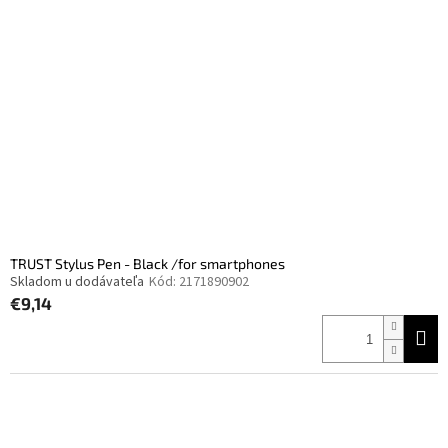
i
p
s
r
p
o
r
d
o
u
d
k
u
t
k
o
t
v
o
v
TRUST Stylus Pen - Black /for smartphones
Skladom u dodávateľa
Kód:
2171890902
€9,14