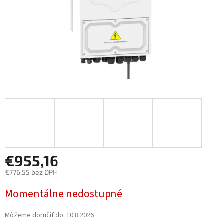
€955,16
€776,55 bez DPH
Jednotková
Momentálne nedostupné
cena:
Môžeme doručiť do:
10.8.2026