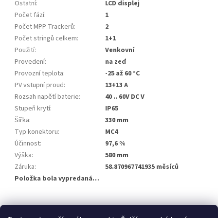
Ostatní
:
LCD displej
Počet fází
:
1
Počet MPP Trackerů
:
2
Počet stringů celkem
:
1+1
Použití
:
Venkovní
Provedení
:
na zeď
Provozní teplota
:
-25 až 60 °C
PV vstupní proud
:
13+13 A
Rozsah napětí baterie
:
40 .. 60V DC V
Stupeň krytí
:
IP65
Šířka
:
330 mm
Typ konektoru
:
MC4
Účinnost
:
97,6 %
Výška
:
580 mm
Záruka
:
58.870967741935 měsíců
Položka bola vypredaná…
Z
á