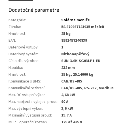
Dodatočné parametre
Kategória
:
Solárne meniče
Záruka
:
58.870967741935 měsíců
Hmotnosť
:
25 kg
EAN
:
8592457240839
Bateriové vstupy
:
1
Bateriový systém
:
Nízkonapěťový
Číslo dílu výrobce
:
SUN-3.6K-SG03LP1-EU
Hloubka
:
232 mm
Hmotnost
:
25 kg, 25.14000 kg
Komunikace s BMS
:
CAN/RS-485
Komunikační rozhraní
:
CAN/RS-485, RS-232, Modbus
Max. DC vstupní výkon
:
4,68 kW
Max. nabíjecí a vybíjecí proud
:
90 A
Max. výstupní výkon
:
3,6 kW
Maximální výstupní proud
:
15,7 A
MPPT operační rozsah
:
125 až 425 V