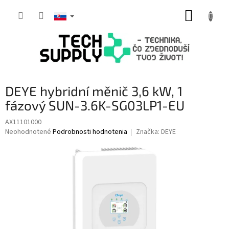
Prejsť
NÁKUP
na
obsah
KOŠÍK
DEYE hybridní měnič 3,6 kW, 1
fázový SUN-3.6K-SG03LP1-EU
AX11101000
Priemerné
Neohodnotené
Podrobnosti hodnotenia
Značka:
DEYE
hodnotenie
produktu
je
0,0
z
5
hviezdičiek.