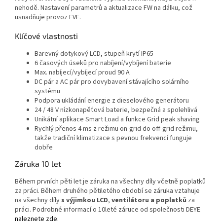
nehodě. Nastavení parametrů a aktualizace FW na dálku, což
usnadňuje provoz FVE.
Klíčové vlastnosti
Barevný dotykový LCD, stupeň krytí IP65
6 časových úseků pro nabíjení/vybíjení baterie
Max. nabíjecí/vybíjecí proud 90 A
DC pár a AC pár pro dovybavení stávajícího solárního
systému
Podpora ukládání energie z dieselového generátoru
24 / 48 V nízkonapěťová baterie, bezpečná a spolehlivá
Unikátní aplikace Smart Load a funkce Grid peak shaving
Rychlý přenos 4 ms z režimu on-grid do off-grid režimu,
takže tradiční klimatizace s pevnou frekvencí funguje
dobře
Záruka 10 let
Během prvních pěti let je záruka na všechny díly včetně poplatků
za práci. Během druhého pětiletého období se záruka vztahuje
na všechny díly
s výjimkou LCD
,
ventilátoru a poplatků
za
práci. Podrobné informací o 10leté záruce od společnosti DEYE
naleznete zde
.