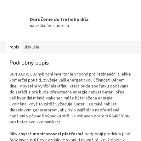
Doručenie do tretieho dňa
na akúkoľvek adresu
Popis
Diskusia
Podrobný popis
SUN 3.6K-SG03 hybridní invertor je vhodný pro rezidenční a lehké
komerční použití, zvyšuje vaši energetickou účinnost. Během
dne FV systém vyrábí elektřinu, která bude zpočátku dodávána
do zátěží. Poté bude přebytečná energie nabíjet baterii přes
váš hybridní měnič. Nakonec může být uložená energie
uvolněna, když to zátěž vyžaduje. Baterii lze také nabíjet
dieselovým generátorem, aby bylo zajištěno nepřerušené
napájení v případě výpadku sítě. Je vybaven portem RS485/CAN
pro bateriovou komunikaci.
Díky
chytré monitorovací platformě
podporují produkty plné
řady invertorů Deye vzdálené vypnutí okamžitě, když dojde k