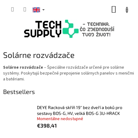
Skip
SHOPP
to
content
CART
Solárne rozvádzače
Solárne rozvádzače
– Špeciálne rozvádzače určené pre solárne
systémy. Poskytujú bezpečné prepojenie solárnych panelov s meničmi
a batériami.
Bestsellers
DEYE Racková skříň 19" bez dveří a boků pro
sestavy BOS-G, HV, velká BOS-G 3U-HRACK
Momentálne nedostupné
€398,41