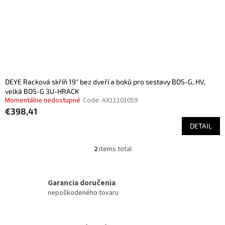
DEYE Racková skříň 19" bez dveří a boků pro sestavy BOS-G, HV,
velká BOS-G 3U-HRACK
Momentálne nedostupné
Code:
AX11101059
€398,41
DETAIL
2
items total
L
i
s
t
Garancia doručenia
i
nepoškodeného tovaru
n
g
c