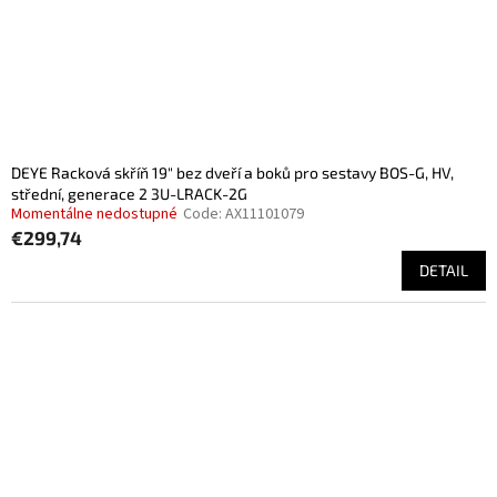
o
d
u
c
t
s
DEYE Racková skříň 19" bez dveří a boků pro sestavy BOS-G, HV,
střední, generace 2 3U-LRACK-2G
Momentálne nedostupné
Code:
AX11101079
€299,74
DETAIL