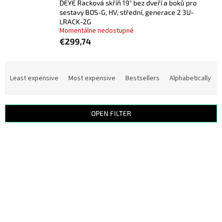
DEYE Racková skříň 19" bez dveří a boků pro
sestavy BOS-G, HV, střední, generace 2 3U-
LRACK-2G
Momentálne nedostupné
€299,74
P
r
Least expensive
Most expensive
Bestsellers
Alphabetically
o
d
u
OPEN FILTER
c
t
L
s
i
o
s
r
t
t
o
i
f
n
p
g
r