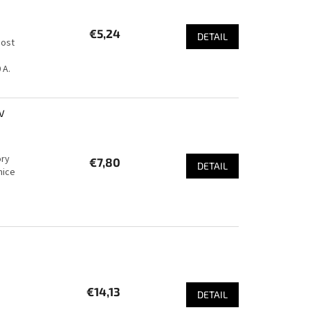
€5,24
DETAIL
nost
 A.
 V
ory
€7,80
DETAIL
mice
€14,13
DETAIL