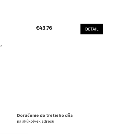
€43,76
DETAIL
na
Doručenie do tretieho dňa
na akúkoľvek adresu