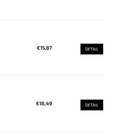
€15,87
DETAIL
€18,49
DETAIL