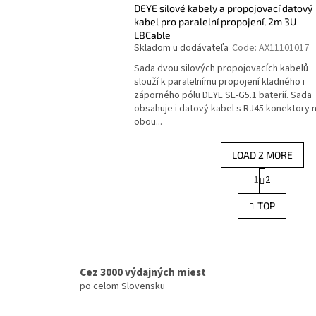
DEYE silové kabely a propojovací datový
kabel pro paralelní propojení, 2m 3U-
LBCable
Skladom u dodávateľa
Code:
AX11101017
Sada dvou silových propojovacích kabelů
slouží k paralelnímu propojení kladného i
záporného pólu DEYE SE-G5.1 baterií. Sada
obsahuje i datový kabel s RJ45 konektory 
obou...
LOAD 2 MORE
P
1
2
L
a
g
i
TOP
i
s
n
t
a
i
t
n
i
g
o
Cez 3000 výdajných miest
c
n
po celom Slovensku
o
n