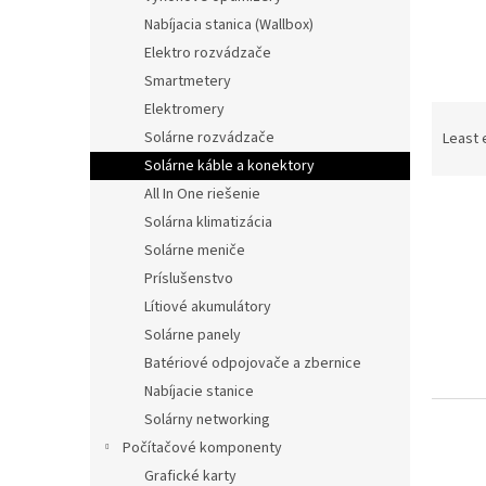
Nabíjacia stanica (Wallbox)
Elektro rozvádzače
Smartmetery
Elektromery
P
r
Solárne rozvádzače
Least 
o
Solárne káble a konektory
d
All In One riešenie
L
u
Solárna klimatizácia
i
c
Solárne meniče
s
t
t
s
Príslušenstvo
o
o
Lítiové akumulátory
f
r
Solárne panely
p
t
Batériové odpojovače a zbernice
r
i
Nabíjacie stanice
o
n
Solárny networking
d
g
u
Počítačové komponenty
c
Grafické karty