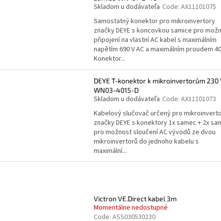
Skladom u dodávateľa
Code:
AX11101075
Samostatný konektor pro mikroinvertory
značky DEYE s koncovkou samice pro mož
připojení na vlastní AC kabel s maximálním
napětím 690 V AC a maximálním proudem 40
Konektor...
DEYE T-konektor k mikroinvertorům 230
WN03-4015-D
Skladom u dodávateľa
Code:
AX11101073
Kabelový slučovač určený pro mikroinvert
značky DEYE s konektory 1x samec + 2x sa
pro možnost sloučení AC vývodů ze dvou
mikroinvertorů do jednoho kabelu s
maximální...
Victron VE.Direct kabel 3m
Momentálne nedostupné
Code:
ASS030530230