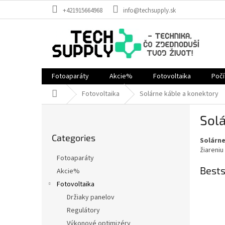
Skip
+421915664968
info@techsupply.sk
to
content
Fotoaparáty
Akcie%
Fotovoltaika
Poč
Home
Fotovoltaika
Solárne káble a konektory
S
Solá
i
Skip
d
Categories
categories
Solárne
e
žiareni
b
Fotoaparáty
a
Bests
Akcie%
r
Fotovoltaika
Držiaky panelov
Regulátory
Výkonové optimizéry