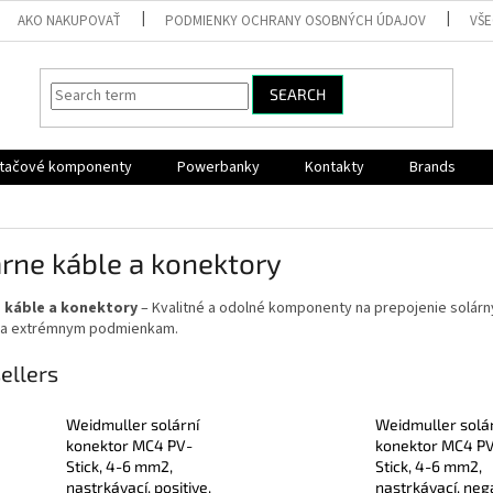
AKO NAKUPOVAŤ
PODMIENKY OCHRANY OSOBNÝCH ÚDAJOV
VŠ
SEARCH
ítačové komponenty
Powerbanky
Kontakty
Brands
rne káble a konektory
 káble a konektory
– Kvalitné a odolné komponenty na prepojenie solárn
u a extrémnym podmienkam.
ellers
Weidmuller solární
Weidmuller solá
konektor MC4 PV-
konektor MC4 P
Stick, 4-6 mm2,
Stick, 4-6 mm2,
nastrkávací, positive,
nastrkávací, nega