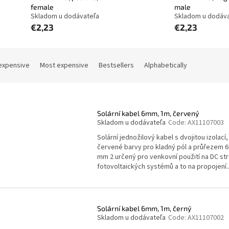
female
male
Skladom u dodávateľa
Skladom u dodáv
€2,23
€2,23
expensive
Most expensive
Bestsellers
Alphabetically
Solární kabel 6mm, 1m, červený
Skladom u dodávateľa
Code:
AX11107003
Solární jednožilový kabel s dvojitou izolací,
červené barvy pro kladný pól a průřezem 6
mm 2 určený pro venkovní použití na DC st
fotovoltaických systémů a to na propojení..
Solární kabel 6mm, 1m, černý
Skladom u dodávateľa
Code:
AX11107002