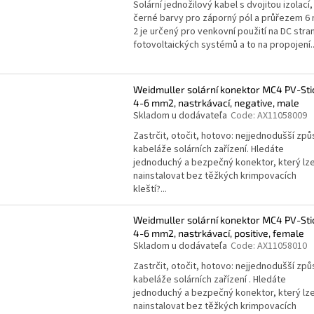
Solární jednožilový kabel s dvojitou izolací,
černé barvy pro záporný pól a průřezem 6
2 je určený pro venkovní použití na DC stra
fotovoltaických systémů a to na propojení..
Weidmuller solární konektor MC4 PV-Sti
4-6 mm2, nastrkávací, negative, male
Skladom u dodávateľa
Code:
AX11058009
Zastrčit, otočit, hotovo: nejjednodušší zp
kabeláže solárních zařízení. Hledáte
jednoduchý a bezpečný konektor, který lz
nainstalovat bez těžkých krimpovacích
kleští?...
Weidmuller solární konektor MC4 PV-Sti
4-6 mm2, nastrkávací, positive, female
Skladom u dodávateľa
Code:
AX11058010
Zastrčit, otočit, hotovo: nejjednodušší zp
kabeláže solárních zařízení . Hledáte
jednoduchý a bezpečný konektor, který lz
nainstalovat bez těžkých krimpovacích