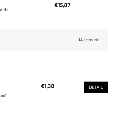
€15,87
ateľa
14
items total
€1,38
DETAIL
raně
.