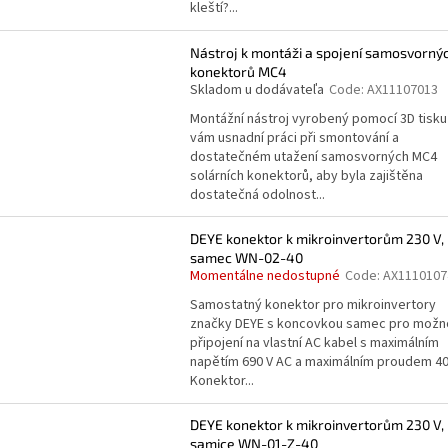
kleští?...
Nástroj k montáži a spojení samosvorný
konektorů MC4
Skladom u dodávateľa
Code:
AX11107013
Montážní nástroj vyrobený pomocí 3D tisku
vám usnadní práci při smontování a
dostatečném utažení samosvorných MC4
solárních konektorů, aby byla zajištěna
dostatečná odolnost...
DEYE konektor k mikroinvertorům 230 V,
samec WN-02-40
Momentálne nedostupné
Code:
AX1110107
Samostatný konektor pro mikroinvertory
značky DEYE s koncovkou samec pro možn
připojení na vlastní AC kabel s maximálním
napětím 690 V AC a maximálním proudem 40
Konektor...
DEYE konektor k mikroinvertorům 230 V,
samice WN-01-Z-40