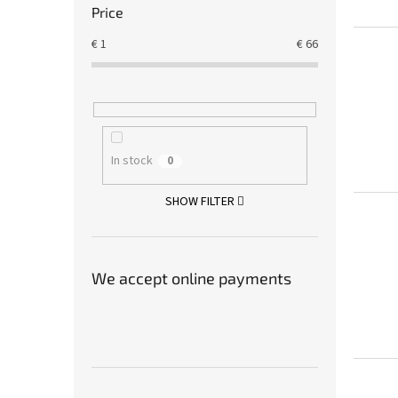
Price
€
1
€
66
In stock
0
SHOW FILTER
We accept online payments