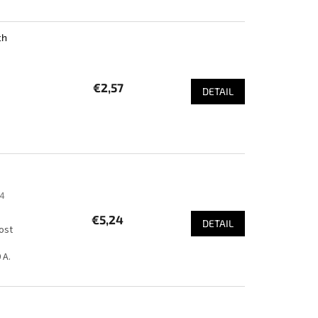
ch
€2,57
DETAIL
4
€5,24
DETAIL
ost
 A.