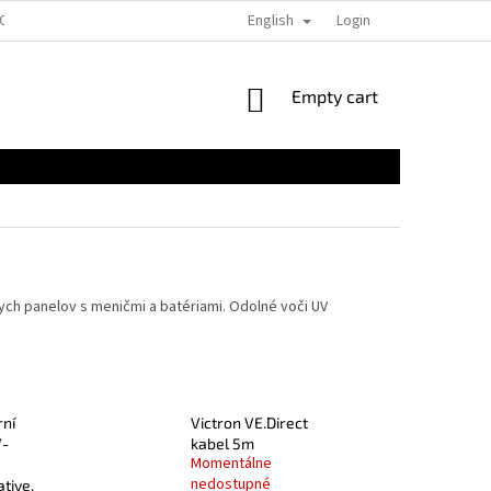
English
EOBECNÉ OBCHODNÉ PODMIENKY PRE E-SHOPY
FORMULÁRE NA STIAHNUTI
Login
SHOPPING
Empty cart
CART
ych panelov s meničmi a batériami. Odolné voči UV
rní
Victron VE.Direct
V-
kabel 5m
Momentálne
nedostupné
tive,