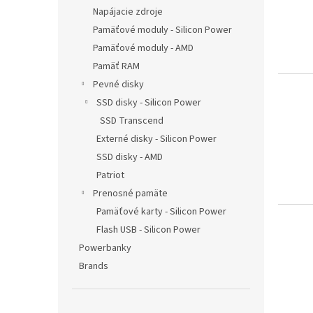
t
Napájacie zdroje
s
Pamäťové moduly - Silicon Power
Pamäťové moduly - AMD
Pamäť RAM
Pevné disky
SSD disky - Silicon Power
SSD Transcend
Externé disky - Silicon Power
SSD disky - AMD
Patriot
Prenosné pamäte
Pamäťové karty - Silicon Power
Flash USB - Silicon Power
Powerbanky
Brands