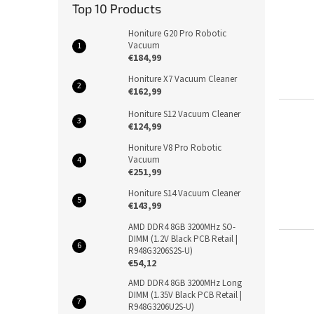
Top 10 Products
Honiture G20 Pro Robotic
Vacuum
€184,99
Honiture X7 Vacuum Cleaner
€162,99
Honiture S12 Vacuum Cleaner
€124,99
Honiture V8 Pro Robotic
Vacuum
€251,99
Honiture S14 Vacuum Cleaner
€143,99
AMD DDR4 8GB 3200MHz SO-
DIMM (1.2V Black PCB Retail |
R948G3206S2S-U)
€54,12
AMD DDR4 8GB 3200MHz Long
DIMM (1.35V Black PCB Retail |
R948G3206U2S-U)