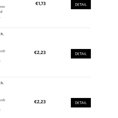
€1,73
DETAIL
 mm
ně
.
ck,
ůsob
€2,23
DETAIL
e
ck,
ůsob
€2,23
DETAIL
e