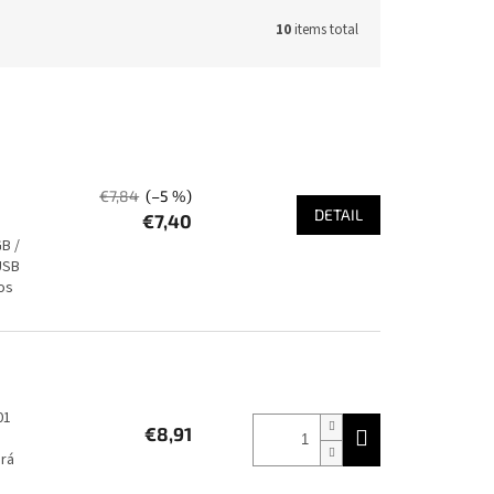
10
items total
€7,84
(–5 %)
DETAIL
€7,40
B /
USB
os
01
€8,91
orá