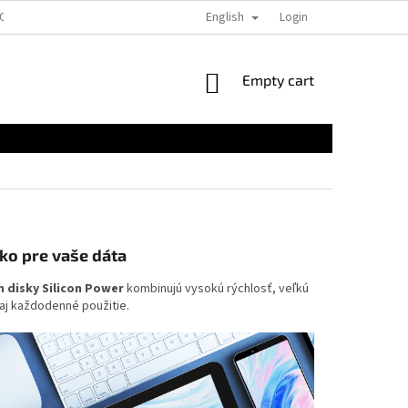
English
EOBECNÉ OBCHODNÉ PODMIENKY PRE E-SHOPY
FORMULÁRE NA STIAHNUTI
Login
SHOPPING
Empty cart
CART
sko pre vaše dáta
h disky Silicon Power
kombinujú vysokú rýchlosť, veľkú
aj každodenné použitie.