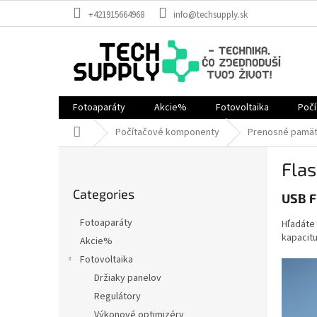
Skip
+421915664968
info@techsupply.sk
to
content
Fotoaparáty
Akcie%
Fotovoltaika
Poč
Home
Počítačové komponenty
Prenosné pamä
S
Flas
i
Skip
d
Categories
categories
USB F
e
b
Fotoaparáty
Hľadáte
a
kapacitu
Akcie%
r
Fotovoltaika
Držiaky panelov
Regulátory
Výkonové optimizéry