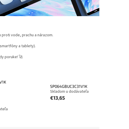
 proti vode, prachu a nárazom.
martfóny a tablety).
dy poruke! 🚀
V1K
SP064GBUC3C31V1K
Skladom u dodávateľa
€13,65
ateľa