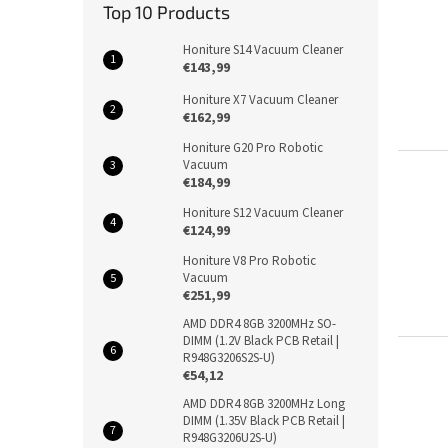
Top 10 Products
Honiture S14 Vacuum Cleaner
€143,99
Honiture X7 Vacuum Cleaner
€162,99
Honiture G20 Pro Robotic
Vacuum
€184,99
Honiture S12 Vacuum Cleaner
€124,99
Honiture V8 Pro Robotic
Vacuum
€251,99
AMD DDR4 8GB 3200MHz SO-
DIMM (1.2V Black PCB Retail |
R948G3206S2S-U)
€54,12
AMD DDR4 8GB 3200MHz Long
DIMM (1.35V Black PCB Retail |
R948G3206U2S-U)