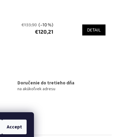
€133,90
(–10 %)
DETAIL
€120,21
Doručenie do tretieho dňa
na akúkoľvek adresu
Accept