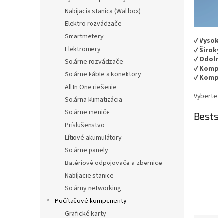
Nabíjacia stanica (Wallbox)
Elektro rozvádzače
Smartmetery
✔
Vysok
Elektromery
✔
Širok
✔
Odoln
Solárne rozvádzače
✔
Komp
Solárne káble a konektory
✔
Kompa
All In One riešenie
Vyberte
Solárna klimatizácia
Solárne meniče
Bests
Príslušenstvo
Lítiové akumulátory
Solárne panely
Batériové odpojovače a zbernice
Nabíjacie stanice
Solárny networking
Počítačové komponenty
Grafické karty