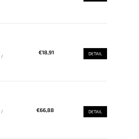
€18,91
DETAIL
 /
€66,88
 /
DETAIL