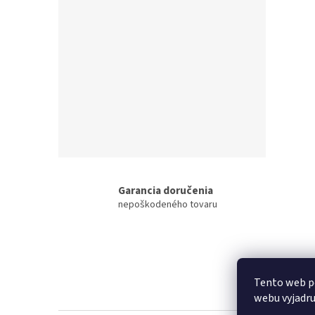
Garancia doručenia
nepoškodeného tovaru
F
o
Tento web p
o
webu vyjadru
t