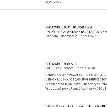
prachom....
SP032GBUC3C31V1K (USB Flash
Drive)USB3.2 Gen1,Mobile C31,32GB,Blac
Skladom u dodávateľa
Code:
106272
SP032GBUC3C80V1S
SKLADOM
(1000 pcs)
Code:
106248
Pendrive Silicon Power C80 32 GB USB 3.0 /
USB-C + kov typu C 36,66 SP032GBUC3C80V
Producent SILICON POWER Názov typu Pam
Všeobecný popis Pamäť flash disku C80 USB
Silicon Power USB SP064GBUF3B02V1K