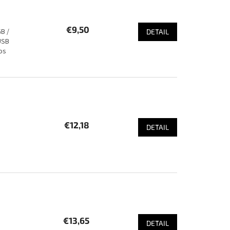
€9,50
B /
DETAIL
USB
os
€12,18
DETAIL
€13,65
DETAIL