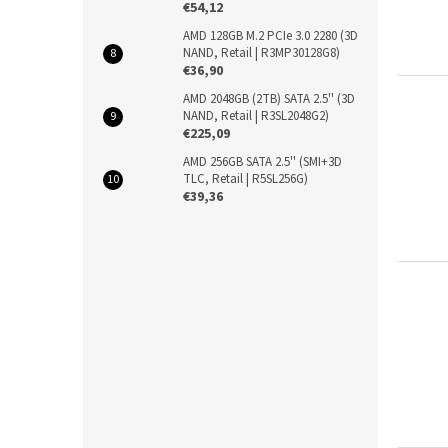
€54,12
AMD 128GB M.2 PCIe 3.0 2280 (3D
NAND, Retail | R3MP30128G8)
€36,90
AMD 2048GB (2TB) SATA 2.5'' (3D
NAND, Retail | R3SL2048G2)
€225,09
AMD 256GB SATA 2.5'' (SMI+3D
TLC, Retail | R5SL256G)
€39,36