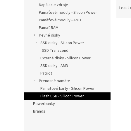
P
Napájacie zdroje
r
Least 
Pamäťové moduly - Silicon Power
o
d
Pamäťové moduly - AMD
L
u
Pamäť RAM
i
c
Pevné disky
s
t
SSD disky - Silicon Power
t
s
SSD Transcend
o
o
f
Externé disky - Silicon Power
r
p
t
SSD disky - AMD
r
i
Patriot
o
n
Prenosné pamäte
d
g
Pamäťové karty - Silicon Power
u
Flash USB - Silicon Power
c
t
Powerbanky
s
Brands