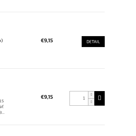
€9,15
k)
DETAIL
€9,15
1S
äť
...