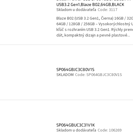
USB3.2 Gen1,Blaze B02,64GB,BLACK
Skladom u dodávateľa
Code:
3117
Blaze B02 (USB 3.2 Gen1, Čierna) 16GB / 32G
64GB / 128GB / 256GB – Vysokorýchlostný 
kľúč s rozhraním USB 3.2 Gen1. Rýchly pren
dát, kompaktný dizajn a pevné plastové...
SP064GBJC3C80V1S
SKLADOM
Code:
SP064GBJC3C80V1S
SP064GBUC3C31V1K
Skladom u dodávateľa
Code:
106269