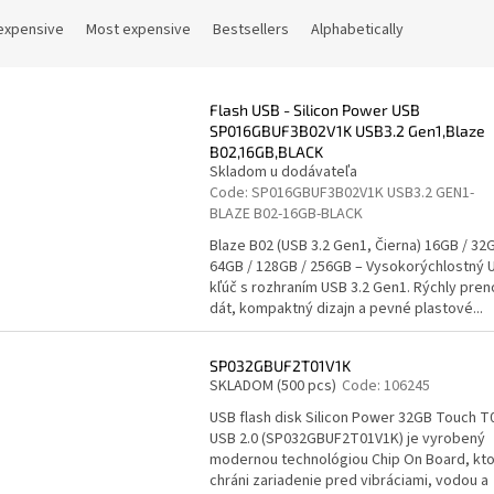
expensive
Most expensive
Bestsellers
Alphabetically
Flash USB - Silicon Power USB
SP016GBUF3B02V1K USB3.2 Gen1,Blaze
B02,16GB,BLACK
Skladom u dodávateľa
Code:
SP016GBUF3B02V1K USB3.2 GEN1-
BLAZE B02-16GB-BLACK
Blaze B02 (USB 3.2 Gen1, Čierna) 16GB / 32G
64GB / 128GB / 256GB – Vysokorýchlostný 
kľúč s rozhraním USB 3.2 Gen1. Rýchly pren
dát, kompaktný dizajn a pevné plastové...
SP032GBUF2T01V1K
SKLADOM
(500 pcs)
Code:
106245
USB flash disk Silicon Power 32GB Touch T
USB 2.0 (SP032GBUF2T01V1K) je vyrobený
modernou technológiou Chip On Board, kt
chráni zariadenie pred vibráciami, vodou a