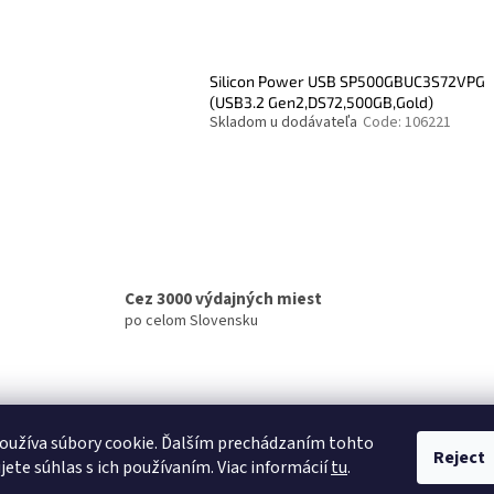
Silicon Power USB SP500GBUC3S72VPG
(USB3.2 Gen2,DS72,500GB,Gold)
Skladom u dodávateľa
Code:
106221
L
i
s
t
Cez 3000 výdajných miest
i
po celom Slovensku
n
g
c
o
n
t
oužíva súbory cookie. Ďalším prechádzaním tohto
r
Reject
jete súhlas s ich používaním. Viac informácií
tu
.
o