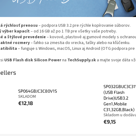
á rýchlosť prenosu
– podpora USB 3.2 pre rýchle kopírovanie súborov.
ý výber kapacít
– od 16 GB až po 1 TB pre všetky vaše potreby.
é a štýlové prevedenie
– kovové, plastové aj gumové modely s ochranou
aktné rozmery
– ľahko sa zmestia do vrecka, tašky alebo na kľúčenku.
tibilita
– funguje s Windows, macOS, Linux aj Android (OTG podpora pre s
 si
USB Flash disk Silicon Power
na
TechSupply.sk
a majte svoje dáta vž
ellers
SP032GBUC3C31
SP064GBJC3C80V1S
(USB Flash
SKLADOM
Drive)USB3.2
€12,18
Gen1,Mobile
C31,32GB,Black)
Skladom u dodáv
€9,15