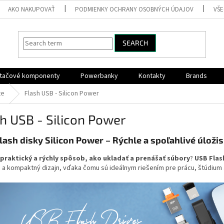
AKO NAKUPOVAŤ
PODMIENKY OCHRANY OSOBNÝCH ÚDAJOV
VŠ
SEARCH
ítačové komponenty
Powerbanky
Kontakty
Brands
te
Flash USB - Silicon Power
h USB - Silicon Power
lash disky Silicon Power – Rýchle a spoľahlivé úloži
praktický a rýchly spôsob, ako ukladať a prenášať súbory
?
USB Flas
 a kompaktný dizajn, vďaka čomu sú ideálnym riešením pre prácu, štúdium 