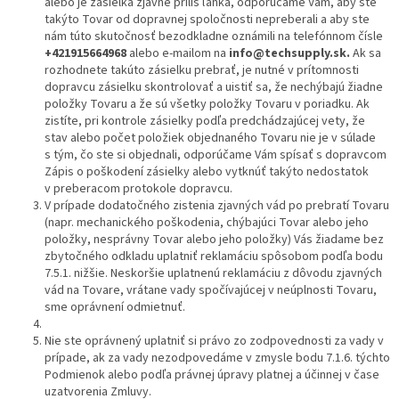
alebo je zásielka zjavne príliš ľahká, odporúčame Vám, aby ste
takýto Tovar od dopravnej spoločnosti nepreberali a aby ste
nám túto skutočnosť bezodkladne oznámili na telefónnom čísle
+421915664968
alebo e-mailom na
info@techsupply.sk
.
Ak sa
rozhodnete takúto zásielku prebrať, je nutné v prítomnosti
dopravcu zásielku skontrolovať a uistiť sa, že nechýbajú žiadne
položky Tovaru a že sú všetky položky Tovaru v poriadku. Ak
zistíte, pri kontrole zásielky podľa predchádzajúcej vety, že
stav alebo počet položiek objednaného Tovaru nie je v súlade
s tým, čo ste si objednali, odporúčame Vám spísať s dopravcom
Zápis o poškodení zásielky alebo vytknúť takýto nedostatok
v preberacom protokole dopravcu.
V prípade dodatočného zistenia zjavných vád po prebratí Tovaru
(napr. mechanického poškodenia, chýbajúci Tovar alebo jeho
položky, nesprávny Tovar alebo jeho položky) Vás žiadame bez
zbytočného odkladu uplatniť reklamáciu spôsobom podľa bodu
7.5.1. nižšie. Neskoršie uplatnenú reklamáciu z dôvodu zjavných
vád na Tovare, vrátane vady spočívajúcej v neúplnosti Tovaru,
sme oprávnení odmietnuť.
Nie ste oprávnený uplatniť si právo zo zodpovednosti za vady v
prípade, ak za vady nezodpovedáme v zmysle bodu 7.1.6. týchto
Podmienok alebo podľa právnej úpravy platnej a účinnej v čase
uzatvorenia Zmluvy.