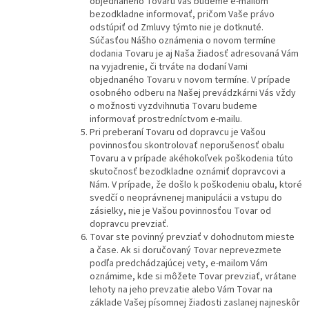
objednaného Tovaru Vás budeme e-mailom
bezodkladne informovať, pričom Vaše právo
odstúpiť od Zmluvy týmto nie je dotknuté.
Súčasťou Nášho oznámenia o novom termíne
dodania Tovaru je aj Naša žiadosť adresovaná Vám
na vyjadrenie, či trváte na dodaní Vami
objednaného Tovaru v novom termíne. V prípade
osobného odberu na Našej prevádzkárni Vás vždy
o možnosti vyzdvihnutia Tovaru budeme
informovať prostredníctvom e-mailu.
Pri preberaní Tovaru od dopravcu je Vašou
povinnosťou skontrolovať neporušenosť obalu
Tovaru a v prípade akéhokoľvek poškodenia túto
skutočnosť bezodkladne oznámiť dopravcovi a
Nám. V prípade, že došlo k poškodeniu obalu, ktoré
svedčí o neoprávnenej manipulácii a vstupu do
zásielky, nie je Vašou povinnosťou Tovar od
dopravcu prevziať.
Tovar ste povinný prevziať v dohodnutom mieste
a čase. Ak si doručovaný Tovar neprevezmete
podľa predchádzajúcej vety, e-mailom Vám
oznámime, kde si môžete Tovar prevziať, vrátane
lehoty na jeho prevzatie alebo Vám Tovar na
základe Vašej písomnej žiadosti zaslanej najneskôr