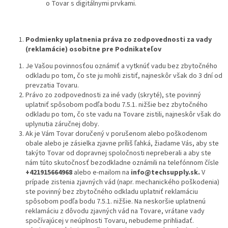
o Tovar s digitálnymi prvkami.
Podmienky uplatnenia práva zo zodpovednosti za vady
(reklamácie) osobitne pre Podnikateľov
Je Vašou povinnosťou oznámiť a vytknúť vadu bez zbytočného
odkladu po tom, čo ste ju mohli zistiť, najneskôr však do 3 dní od
prevzatia Tovaru.
Právo zo zodpovednosti za iné vady (skryté), ste povinný
uplatniť spôsobom podľa bodu 7.5.1. nižšie bez zbytočného
odkladu po tom, čo ste vadu na Tovare zistili, najneskôr však do
uplynutia záručnej doby.
Ak je Vám Tovar doručený v porušenom alebo poškodenom
obale alebo je zásielka zjavne príliš ľahká, žiadame Vás, aby ste
takýto Tovar od dopravnej spoločnosti nepreberali a aby ste
nám túto skutočnosť bezodkladne oznámili na telefónnom čísle
+421915664968
alebo e-mailom na
info@techsupply.sk
.
V
prípade zistenia zjavných vád (napr. mechanického poškodenia)
ste povinný bez zbytočného odkladu uplatniť reklamáciu
spôsobom podľa bodu 7.5.1. nižšie. Na neskoršie uplatnenú
reklamáciu z dôvodu zjavných vád na Tovare, vrátane vady
spočívajúcej v neúplnosti Tovaru, nebudeme prihliadať.