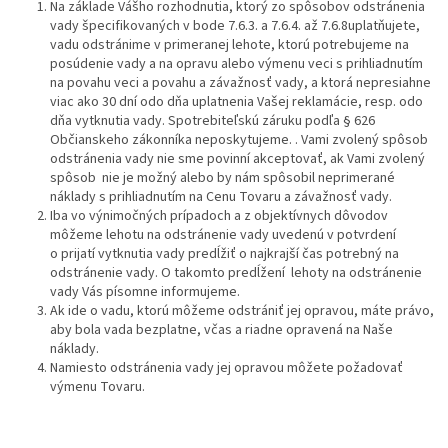
Na základe Vášho rozhodnutia, ktorý zo spôsobov odstránenia
vady špecifikovaných v bode 7.6.3. a 7.6.4. až 7.6.8uplatňujete,
vadu odstránime v primeranej lehote, ktorú potrebujeme na
posúdenie vady a na opravu alebo výmenu veci s prihliadnutím
na povahu veci a povahu a závažnosť vady, a ktorá nepresiahne
viac ako 30 dní odo dňa uplatnenia Vašej reklamácie, resp. odo
dňa vytknutia vady. Spotrebiteľskú záruku podľa § 626
Občianskeho zákonníka neposkytujeme. . Vami zvolený spôsob
odstránenia vady nie sme povinní akceptovať, ak Vami zvolený
spôsob nie je možný alebo by nám spôsobil neprimerané
náklady s prihliadnutím na Cenu Tovaru a závažnosť vady.
Iba vo výnimočných prípadoch a z objektívnych dôvodov
môžeme lehotu na odstránenie vady uvedenú v potvrdení
o prijatí vytknutia vady predĺžiť o najkrajší čas potrebný na
odstránenie vady. O takomto predĺžení lehoty na odstránenie
vady Vás písomne informujeme.
Ak ide o vadu, ktorú môžeme odstrániť jej opravou, máte právo,
aby bola vada bezplatne, včas a riadne opravená na Naše
náklady.
Namiesto odstránenia vady jej opravou môžete požadovať
výmenu Tovaru.