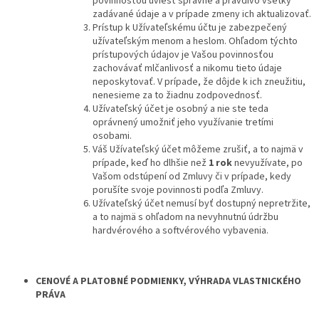
povinnosťou uviesť správne a pravdivo všetky
zadávané údaje a v prípade zmeny ich aktualizovať.
Prístup k Užívateľskému účtu je zabezpečený
užívateľským menom a heslom. Ohľadom týchto
prístupových údajov je Vašou povinnosťou
zachovávať mlčanlivosť a nikomu tieto údaje
neposkytovať. V prípade, že dôjde k ich zneužitiu,
nenesieme za to žiadnu zodpovednosť.
Užívateľský účet je osobný a nie ste teda
oprávnený umožniť jeho využívanie tretími
osobami.
Váš Užívateľský účet môžeme zrušiť, a to najmä v
prípade, keď ho dlhšie než
1 rok
nevyužívate, po
Vašom odstúpení od Zmluvy či v prípade, kedy
porušíte svoje povinnosti podľa Zmluvy.
Užívateľský účet nemusí byť dostupný nepretržite,
a to najmä s ohľadom na nevyhnutnú údržbu
hardvérového a softvérového vybavenia.
CENOVÉ A PLATOBNÉ PODMIENKY, VÝHRADA VLASTNICKÉHO
PRÁVA