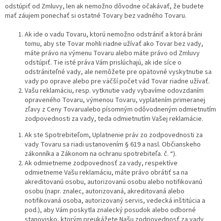
odstúpiť od Zmluvy, len ak nemožno dôvodne očakávať, že budete
mať záujem ponechať si ostatné Tovary bez vadného Tovaru.
Ak ide o vadu Tovaru, ktorú nemožno odstrániť a ktorá bráni
tomu, aby ste Tovar mohli riadne užívať ako Tovar bez vady,
máte právo na výmenu Tovaru alebo máte právo od Zmluvy
odstúpiť. Tie isté práva Vám prislúchajú, ak ide síce o
odstrániteľné vady, ale nemôžete pre opätovné vyskytnutie sa
vady po oprave alebo pre väčší počet vád Tovar riadne užívať.
Vašu reklamáciu, resp. vytknutie vady vybavíme odovzdaním
opraveného Tovaru, výmenou Tovaru, vyplatením primeranej
zľavy z Ceny Tovarualebo písomným odôvodneným odmietnutím
zodpovednosti za vady, teda odmietnutím Vašej reklamácie.
Ak ste Spotrebiteľom, Uplatnenie práv zo zodpovednosti za
vady Tovaru sa riadi ustanovením § 619 a nasl. Občianskeho
zákonníka a Zákonom na ochranu spotrebiteľa. č. “).
Ak odmietneme zodpovednosť za vady, respektíve
odmietneme Vašu reklamáciu, máte právo obrátiť sa na
akreditovanú osobu, autorizovanú osobu alebo notifikovanú
osobu (napr. znalec, autorizovaná, akreditovaná alebo
notifikovaná osoba, autorizovaný servis, vedecká inštitúcia a
pod.), aby Vám poskytla znalecký posudok alebo odborné
stanovisko, ktorým preukážete Našu zodpovednosť za vady