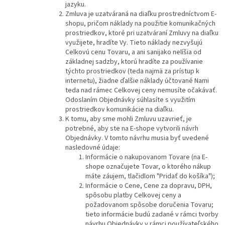
jazyku.
Zmluva je uzatváraná na diaľku prostredníctvom E-
shopu, pričom náklady na použitie komunikačných
prostriedkov, ktoré pri uzatváraní Zmluvy na diaľku
využijete, hradíte Vy. Tieto náklady nezvyšujú
Celkovú cenu Tovaru, a ani sanijako nelíšia od
základnej sadzby, ktorú hradíte za používanie
týchto prostriedkov (teda najmä za prístup k
internetu), žiadne ďalšie náklady účtované Nami
teda nad rámec Celkovej ceny nemusíte očakávať.
Odoslaním Objednávky súhlasíte s využitím
prostriedkov komunikácie na diaľku.
K tomu, aby sme mohli Zmluvu uzavrieť, je
potrebné, aby ste na E-shope vytvorili návrh
Objednávky. V tomto návrhu musia byť uvedené
nasledovné údaje:
Informácie o nakupovanom Tovare (na E-
shope označujete Tovar, o ktorého nákup
máte záujem, tlačidlom "
Pridať do košíka
");
Informácie o Cene, Cene za dopravu, DPH,
spôsobu platby Celkovej ceny a
požadovanom spôsobe doručenia Tovaru;
tieto informácie budú zadané v rámci tvorby
návrhu Objednávky v rámci používateľského