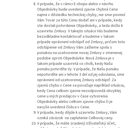
V prípade, že v rámci E-shopu alebo v návrhu
Objednávky bude uvedená zjavne chybná Cena
najmä v dôsledku technickej chyby, nie sme povinní
Vám Tovar za túto Cenu dodať ani v prípade, kedy
ste dostali potvrdenie Objednávky, a teda došlo k
uzavretiu Zmluvy. V takejto situácii Vás budeme
bezodkladne kontaktovať a budeme v takom
prípade oprávnení odstúpiť od Zmluvy, pričom toto
odstúpenie od Zmluvy Vám zašleme spolu s
ponukou na uzatvorenie novej Zmluvy v zmenenej
podobe oproti Objednávke. Nová Zmluva je v
takom prípade uzavretá vo chvíli, kedy Našu
ponuku potvrdíte Vy. V prípade, že Našu ponuku
nepotvrdíte ani v lehote 3 dní od jej odoslania, sme
oprávnení od uzatvorenej Zmluvy odstúpiť. Za
zjavnú chybu v Cene sa považuje napríklad situácia,
kedy Cena celkom zjavne nezodpovedá obvyklej
cene u iných predajcov v čase vytvorenia
Objednávky alebo celkom zjavne chýba či je
navyše uvedená číslica v Cene.
V prípade, kedy dôjde k uzavretiu Zmluvy, Vám
vzniká záväzok na zaplatenie Celkovej ceny.
V prípade, že máte zriadený
Užívateľský účet
,