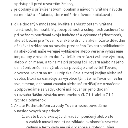
sprístupnili pred uzavretím Zmluvy
;
je dodaný s príslušenstvom, obalom a návodmi vrátane návodu
na montáž a inštaláciu, ktoré môžete dôvodne očakávať
;
d)
je dodaný v množstve, kvalite a s vlastnosťami vrátane
funkčnosti, kompatibility, bezpečnosti a schopnosti zachovať si
pri bežnom používaní svoju funkčnosť a výkonnosť (životnosť),
aké sú bežné pre Tovar rovnakého druhu a aké môžete dôvodne
očakávať vzhľadom na povahu predaného Tovaru s prihliadnutím
na akékoľvek naše verejné vyhlásenie alebo verejné vyhlásenie
inej osoby v rovnakom dodávateľskom reťazci vrátane výrobcu,
alebo v ich mene, a to najmä pri propagácii Tovaru alebo na jeho
označení, pričom za výrobcu sa považuje zhotoviteľ Tovaru,
dovozca Tovaru na trhu Európskej únie z tretej krajiny alebo iná
osoba, ktorá sa označuje za výrobcu tým, že na Tovar umiestni
svoje meno, ochrannú známku alebo iné rozlišujúce označenie.
Zodpovedáme za vady, ktoré má Tovar pri jeho dodaní
v rozsahu Nášho záväzku uvedeného v čl. 7.1.1. alebo 7.1.2.
týchto Podmienok.
Ak ste Podnikateľom za vady Tovaru nezodpovedáme
v nasledovných prípadoch:
ak ste boli o existujúcich vadách poučený alebo ste
o vadách museli vedieť na základe okolností uzavretia
Zmluvy a tieto vady nie sú v rozpore s dohodnutými