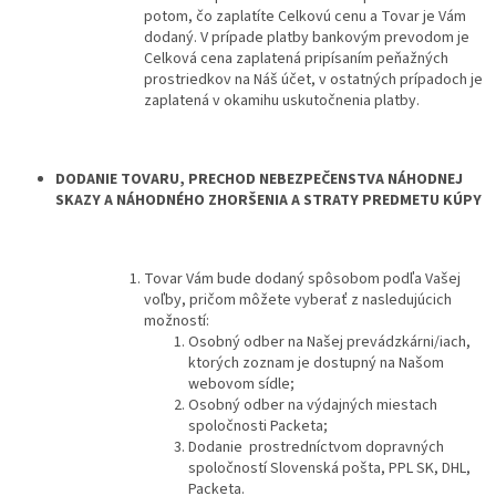
potom, čo zaplatíte Celkovú cenu a Tovar je Vám
dodaný. V prípade platby bankovým prevodom je
Celková cena zaplatená pripísaním peňažných
prostriedkov na Náš účet, v ostatných prípadoch je
zaplatená v okamihu uskutočnenia platby.
DODANIE TOVARU, PRECHOD NEBEZPEČENSTVA NÁHODNEJ
SKAZY A NÁHODNÉHO ZHORŠENIA A STRATY PREDMETU KÚPY
Tovar Vám bude dodaný spôsobom podľa Vašej
voľby, pričom môžete vyberať z nasledujúcich
možností:
Osobný odber na Našej prevádzkárni/iach,
ktorých zoznam je dostupný na Našom
webovom sídle;
Osobný odber na výdajných miestach
spoločnosti Packeta;
Dodanie prostredníctvom dopravných
spoločností Slovenská pošta, PPL SK, DHL,
Packeta.