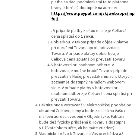
platba sa riadi podmienkami tejto platobnej
brány, ktoré sú dostupné na adrese:
https://www.paypal.com/sk/webapps/mp
full
.
. V prípade platby kartou online je Celková
cena splatná do
1 roku
.
Dobierkou. V takom prípade dôjde k platbe
pri doručení Tovaru oproti odovzdaniu
Tovaru. V prípade platby dobierkou je
Celková cena splatná pri prevzatí Tovaru.
V hotovosti pri osobnom odbere. V
hotovosti je možné hradiť Tovar v prípade
prevzatia v Našej prevádzkarni/iach, ktorých
zoznam je dostupný na našom webovom
sídle. V prípade platby v hotovosti pri
osobnom odbere je Celková cena splatná pri
prevzatí Tovaru.
Faktúra bude vystavená v elektronickej podobe po
uhradení Celkovej ceny a bude zaslaná na Vašu e-
mailovú adresu uvedenú v Objednávke. Faktúra
bude tiež fyzicky priložená k Tovaru a dostupná
v Užívateľskom účte, ak ho máte zriadený.
Vlastnícke právo k Tovaru na Vás prechádza až