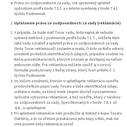
Právo zo zodpovednosti za vady, ste oprávnený uplatniť
spôsobom podľa bodu 7.5.1. a v lehote uvedenej v bode 7.4.1
týchto Podmienok.
Uplatnenie práva zo zodpovednosti za vady (reklamácie)
V prípade, že bude mať Tovar vadu, teda najmä ak nebude
splnená niektorá z podmienok podľa bodu 7.1 7.., môžete Nám
takú vadu oznámiť a uplatniť práva zo zodpovednosti za vady
(teda Tovar reklamovať) zaslaním e-mailu, či listu na Naše adresy
uvedené pri Našich identifikačných údajoch, prípadne osobne na
Našej prevádzkarni/iach, ktorých zoznam je dostupný na našom
webovom sídle. Pre reklamáciu môžete využiť aj vzorový
formulár poskytovaný z Našej strany, ktorý tvorí prílohu č. 1
týchto Podmienok.
Vo Vašom oznámení, ktorým si uplatňujete reklamáciu uveďte
predovšetkým popis vady Tovaru a Vaše identifikačné údaje,
vrátane e-mailu, na ktorý mate záujem dostať vyrozumenieo
spôsobe vybavenia reklamácie, a tiež uveďte, ktorý z nárokov
zo zodpovednosti za vady, špecifikovaných v bode .7.6.3. až
.6.8., si uplatňujete.
Pri uplatnení reklamácie nám predložte aj doklad o kúpe Tovaru
(faktúru), a to za účelom preukázania jeho kúpy u Nás, inak nie
sme povinní Vašu reklamáciu uznať.