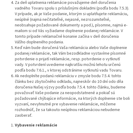
Za deň uplatnenia reklamácie považujeme deň doručenia
vadného Tovaru spolu s príslušnými dokladmi (podľa bodu 7.5.3).
V prípade, ak je Vaše podanie, ktorým si uplatňujete reklamáciu,
neúplné (najmä nečitateľné, nejasné, nezrozumiteľné,
neobsahuje požadované dokumenty a pod.), písomne, najmä e-
mailom si od Vás vyžiadame doplnenie podanej reklamácie. V
tomto prípade reklamačné konanie začína v deň doručenia
Vášho doplneného podania.
Keď nám bude doručená Vaša reklamácia alebo Vaše doplnenie
podanej reklamácie, tak Vám bezodkladne vystavíme písomné
potvrdenie o prijatí reklamácie, resp. potvrdenie o vytknutí
vady. V potvrdení uvedieme najkratšiu možnú lehotu určenú
podľa bodu 7.6.1., v ktorej odstránime vytknutú vadu Tovaru.
Ak nedoplníte podanú reklamáciu v zmysle bodu 7.5.4. tohto
článku bez zbytočného odkladu, najneskôr do 10 dní odo dňa
doručenia Našej výzvy podľa bodu 7.5.4. tohto článku, budeme
považovať Vaše podanie za neopodstatnené a pokiaľ sú
požadované chýbajúce informácie, na ktorých doplnenie ste boli
vyzvaní, nevyhnutné pre vybavenie reklamácie, môžeme
rozhodnúť, že sa takouto neúplnou reklamáciou nebudeme
zaoberať.
Vybavenie reklamácie