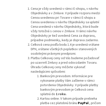
Cena je vždy uvedená v rámci E-shopu, v návrhu
Objednávky a v Zmluve. V prípade rozporu medzi
Cenou uvedenou pri Tovare v rámci E-shopu a
Cenou uvedenou v návrhu Objednávky sa uplatní
Cena uvedená v návrhu Objednávky, ktorá bude
vždy totožná s cenou v Zmluve. V rámci návrhu
Objednávky je tiež uvedená Cena za dopravu,
prípadne podmienky, kedy je doprava zadarmo.
Celková cena podľa bodu 1.4 je uvedená vrátane
DPH, vrátane všetkých poplatkov stanovených
osobitnými právnymi predpismi.
Platbu Celkovej ceny od Vás budeme požadovať
po uzavretí Zmluvy a pred odovzdaním Tovaru.
Úhradu Celkovej ceny môžete vykonať
nasledujúcimi spôsobmi:
Bankovým prevodom. Informácie pre
vykonanie platby Vám zašleme v rámci
potvrdenia Objednávky. V prípade platby
bankovým prevodom je Celková cena
splatná do
1 roku
.
Kartou online. V takom prípade prebieha
platba cez platobnú bránu
PayPal
, pričom