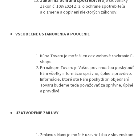
Zákon na ochranu spotrebiteľa
je slovenský
Zákon č. 108/2024 Z. z. o ochrane spotrebiteľa
a o zmene a doplnení niektorých zákonov.
VŠEOBECNÉ USTANOVENIA A POUČENIE
Kúpa Tovaru je možná len cez webové rozhranie E-
shopu.
Pri nákupe Tovaru je Vašou povinnosťou poskytnúť
Nám všetky informácie správne, úplne a pravdivo.
Informácie, ktoré ste Nám poskytli pri objednaní
Tovaru budeme teda považovať za správne, úplné
a pravdivé.
UZATVORENIE ZMLUVY
Zmluvu s Nami je možné uzavrieť iba v
slovenskom