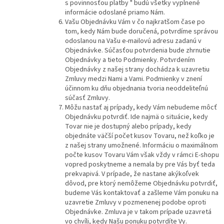
s povinnosťou platby " budú všetky vyplnené
informácie odoslané priamo Nám.
Vašu Objednávku Vám v čo najkratšom čase po
tom, kedy Nám bude doručená, potvrdíme správou
odoslanou na Vašu e-mailovú adresu zadanú v
Objednávke. Súčasťou potvrdenia bude zhrnutie
Objednávky a tieto Podmienky. Potvrdením
Objednávky z našej strany dochádza k uzavretiu
Zmluvy medzi Nami a Vami. Podmienky v znení
účinnom ku dňu objednania tvoria neoddeliteľnú
súčasť Zmluvy.
Môžu nastať aj prípady, kedy Vám nebudeme môcť
Objednávku potvrdiť. Ide najmä o situácie, kedy
Tovar nie je dostupný alebo prípady, kedy
objednáte väčší počet kusov Tovaru, než koľko je
z našej strany umožnené. Informáciu o maximálnom
počte kusov Tovaru Vám však vždy v rámci E-shopu
vopred poskytneme a nemala by pre Vás byť teda
prekvapivá. V prípade, že nastane akýkoľvek
dôvod, pre ktorý nemôžeme Objednávku potvrdiť,
budeme Vás kontaktovať a zašleme Vám ponuku na
uzavretie Zmluvy v pozmenenej podobe oproti
Objednávke. Zmluva je v takom prípade uzavretá
vo chvíli, kedy Našu ponuku potvrdíte Vy.