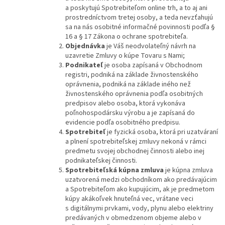
a poskytujú Spotrebiteľom online trh, a to aj ani
prostredníctvom tretej osoby, a teda nevzťahujú
sa na nás osobitné informačné povinnosti podľa §
16 a § 17 Zákona o ochrane spotrebiteľa.
Objednávka
je Váš neodvolateľný návrh na
uzavretie Zmluvy o kúpe Tovaru s Nami;
Podnikateľ
je osoba zapísaná v Obchodnom
registri, podniká na základe živnostenského
oprávnenia, podniká na základe iného než
živnostenského oprávnenia podľa osobitných
predpisov alebo osoba, ktorá vykonáva
poľnohospodársku výrobu a je zapísaná do
evidencie podľa osobitného predpisu.
Spotrebiteľ
je fyzická osoba, ktorá pri uzatváraní
a plnení spotrebiteľskej zmluvy nekoná v rámci
predmetu svojej obchodnej činnosti alebo inej
podnikateľskej činnosti.
Spotrebiteľská kúpna zmluva
je kúpna zmluva
uzatvorená medzi obchodníkom ako predávajúcim
a Spotrebiteľom ako kupujúcim, ak je predmetom
kúpy akákoľvek hnuteľná vec, vrátane veci
s digitálnymi prvkami, vody, plynu alebo elektriny
predávaných v obmedzenom objeme alebo v