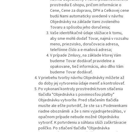
prostredia E-shopu, pričom informácie o
Cene, Cene za dopravu, DPH a Celkovej cene
budú Nami automaticky uvedené v návrhu
Objednávky na základe Vami zvoleného
Tovaru a spôsobu jeho doručenia;
Vaše identifikačné údaje slúžiace k tomu,
aby sme mohli dodať Tovar, najmä v rozsahu
meno, priezvisko, doručovacia adresa,
telefónne číslo a e-mailová adresa;
V prípade Zmluvy, na základe ktorej Vám
budeme Tovar dodávať pravidelne a
opakovane, tiež informáciu, ako dlho Vám
budeme Tovar dodávať.
V priebehu tvorby návrhu Objednávky môžete až
do doby jej vytvorenia údaje meniť a kontrolovať.
Po vykonaní kontroly prostredníctvom stlačenia
tlačidla "Objednávka s povinnosťou platby"
Objednávku vytvoríte. Pred stlačením tlačidla
musíte ale ešte potvrdiť, že ste sa s Podmienkami
riadne oboznámili a že s nimi vyjadrujetesúhlas, v
opačnom prípade nebude možné Objednávku
vytvoriť. K potvrdeniu a súhlasu slúži zaškrtávacie
políčko. Po stlačení tlačidla "Objednávka