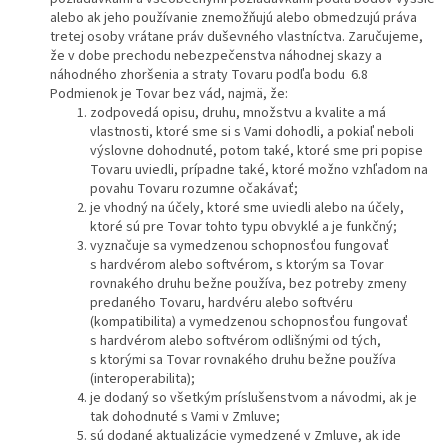
alebo ak jeho používanie znemožňujú alebo obmedzujú práva
tretej osoby vrátane práv duševného vlastníctva. Zaručujeme,
že v dobe prechodu nebezpečenstva náhodnej skazy a
náhodného zhoršenia a straty Tovaru podľa bodu 6.8
Podmienok je Tovar bez vád, najmä, že:
zodpovedá opisu, druhu, množstvu a kvalite a má
vlastnosti, ktoré sme si s Vami dohodli, a pokiaľ neboli
výslovne dohodnuté, potom také, ktoré sme pri popise
Tovaru uviedli, prípadne také, ktoré možno vzhľadom na
povahu Tovaru rozumne očakávať;
je vhodný na účely, ktoré sme uviedli alebo na účely,
ktoré sú pre Tovar tohto typu obvyklé a je funkčný;
vyznačuje sa vymedzenou schopnosťou fungovať
s hardvérom alebo softvérom, s ktorým sa Tovar
rovnakého druhu bežne používa, bez potreby zmeny
predaného Tovaru, hardvéru alebo softvéru
(kompatibilita) a vymedzenou schopnosťou fungovať
s hardvérom alebo softvérom odlišnými od tých,
s ktorými sa Tovar rovnakého druhu bežne používa
(interoperabilita);
je dodaný so všetkým príslušenstvom a návodmi, ak je
tak dohodnuté s Vami v Zmluve;
sú dodané aktualizácie vymedzené v Zmluve, ak ide