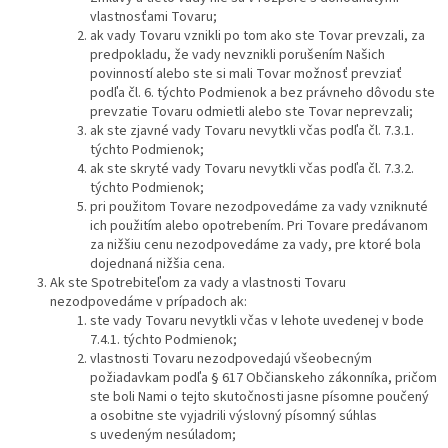
vlastnosťami Tovaru;
ak vady Tovaru vznikli po tom ako ste Tovar prevzali, za
predpokladu, že vady nevznikli porušením Našich
povinností alebo ste si mali Tovar možnosť prevziať
podľa čl. 6. týchto Podmienok a bez právneho dôvodu ste
prevzatie Tovaru odmietli alebo ste Tovar neprevzali;
ak ste zjavné vady Tovaru nevytkli včas podľa čl. 7.3.1.
týchto Podmienok;
ak ste skryté vady Tovaru nevytkli včas podľa čl. 7.3.2.
týchto Podmienok;
pri použitom Tovare nezodpovedáme za vady vzniknuté
ich použitím alebo opotrebením. Pri Tovare predávanom
za nižšiu cenu nezodpovedáme za vady, pre ktoré bola
dojednaná nižšia cena.
Ak ste Spotrebiteľom za vady a vlastnosti Tovaru
nezodpovedáme v prípadoch ak:
ste vady Tovaru nevytkli včas v lehote uvedenej v bode
7.4.1. týchto Podmienok;
vlastnosti Tovaru nezodpovedajú všeobecným
požiadavkam podľa § 617 Občianskeho zákonníka, pričom
ste boli Nami o tejto skutočnosti jasne písomne poučený
a osobitne ste vyjadrili výslovný písomný súhlas
s uvedeným nesúladom;