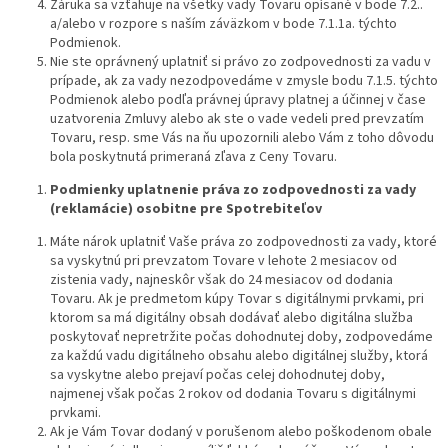
Záruka sa vzťahuje na všetky vady Tovaru opísané v bode 7.2..
a/alebo v rozpore s naším záväzkom v bode 7.1.1a. týchto
Podmienok.
Nie ste oprávnený uplatniť si právo zo zodpovednosti za vadu v
prípade, ak za vady nezodpovedáme v zmysle bodu 7.1.5. týchto
Podmienok alebo podľa právnej úpravy platnej a účinnej v čase
uzatvorenia Zmluvy alebo ak ste o vade vedeli pred prevzatím
Tovaru, resp. sme Vás na ňu upozornili alebo Vám z toho dôvodu
bola poskytnutá primeraná zľava z Ceny Tovaru.
Podmienky uplatnenie práva zo zodpovednosti za vady
(reklamácie) osobitne pre Spotrebiteľov
Máte nárok uplatniť Vaše práva zo zodpovednosti za vady, ktoré
sa vyskytnú pri prevzatom Tovare v lehote 2 mesiacov od
zistenia vady, najneskôr však do 24 mesiacov od dodania
Tovaru. Ak je predmetom kúpy Tovar s digitálnymi prvkami, pri
ktorom sa má digitálny obsah dodávať alebo digitálna služba
poskytovať nepretržite počas dohodnutej doby, zodpovedáme
za každú vadu digitálneho obsahu alebo digitálnej služby, ktorá
sa vyskytne alebo prejaví počas celej dohodnutej doby,
najmenej však počas 2 rokov od dodania Tovaru s digitálnymi
prvkami.
Ak je Vám Tovar dodaný v porušenom alebo poškodenom obale