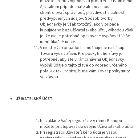
môžete urobiť Objednávku prostredníctvom neho.
Aj v takom prípade máte ale povinnosť
skontrolovať správnosť, pravdivosť a úplnosť
predvyplnených údajov. Spôsob tvorby
Objednávky je však totožný, ako v prípade
kupujúceho bez Užívateľského účtu, výhodou však
je, že nie je potrebné opakovane vyplňovať Vaše
identifikačné údaje.
V niektorých prípadoch umožňujeme na nákup
Tovaru využiť zľavu. Pre poskytnutie zľavy je
potrebné, aby ste v rámci návrhu Objednávky
vyplnili údaje o tejto zľave do vopred určeného
poľa. Ak tak urobíte, bude Vám Tovar poskytnutý
so zľavou.
UŽIVATEĽSKÝ ÚČET
Na základe Vašej registrácie v rámci E-shopu
môžete pristupovať do svojho Užívateľského účtu.
Pri registrácii Užívateľského účtu je Vašou