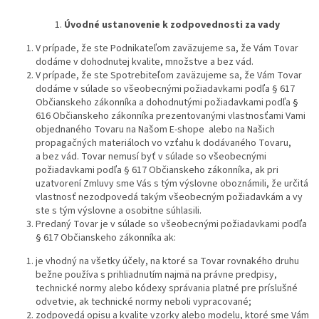
Úvodné ustanovenie k zodpovednosti za vady
V prípade, že ste Podnikateľom zaväzujeme sa, že Vám Tovar
dodáme v dohodnutej kvalite, množstve a bez vád.
V prípade, že ste Spotrebiteľom zaväzujeme sa, že Vám Tovar
dodáme v súlade so všeobecnými požiadavkami podľa § 617
Občianskeho zákonníka a dohodnutými požiadavkami podľa §
616 Občianskeho zákonníka prezentovanými vlastnosťami Vami
objednaného Tovaru na Našom E-shope alebo na Našich
propagačných materiáloch vo vzťahu k dodávaného Tovaru,
a bez vád. Tovar nemusí byť v súlade so všeobecnými
požiadavkami podľa § 617 Občianskeho zákonníka, ak pri
uzatvorení Zmluvy sme Vás s tým výslovne oboznámili, že určitá
vlastnosť nezodpovedá takým všeobecným požiadavkám a vy
ste s tým výslovne a osobitne súhlasili.
Predaný Tovar je v súlade so všeobecnými požiadavkami podľa
§ 617 Občianskeho zákonníka ak:
je vhodný na všetky účely, na ktoré sa Tovar rovnakého druhu
bežne používa s prihliadnutím najmä na právne predpisy,
technické normy alebo kódexy správania platné pre príslušné
odvetvie, ak technické normy neboli vypracované
;
zodpovedá opisu a kvalite vzorky alebo modelu, ktoré sme Vám