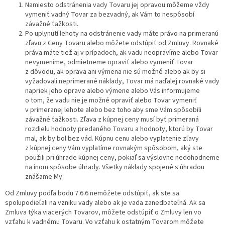
Namiesto odstránenia vady Tovaru jej opravou môžeme vždy
vymeniť vadný Tovar za bezvadný, ak Vám to nespôsobí
závažné ťažkosti.
Po uplynutí lehoty na odstránenie vady máte právo na primeranú
zľavu z Ceny Tovaru alebo môžete odstúpiť od Zmluvy. Rovnaké
práva máte tiež aj v prípadoch, ak vadu neopravíme alebo Tovar
nevymeníme, odmietneme opraviť alebo vymeniť Tovar
z dôvodu, ak oprava ani výmena nie sú možné alebo ak by si
vyžadovali neprimerané náklady, Tovar má naďalej rovnaké vady
napriek jeho oprave alebo výmene alebo Vás informujeme
o tom, že vadu nie je možné opraviť alebo Tovar vymeniť
v primeranej lehote alebo bez toho aby sme Vám spôsobili
závažné ťažkosti. Zľava z kúpnej ceny musí byť primeraná
rozdielu hodnoty predaného Tovaru a hodnoty, ktorú by Tovar
mal, ak by bol bez vád. Kúpnu cenu alebo vyplatenie zľavy
z kúpnej ceny Vám vyplatíme rovnakým spôsobom, aký ste
použili pri úhrade kúpnej ceny, pokiaľ sa výslovne nedohodneme
na inom spôsobe úhrady. Všetky náklady spojené s úhradou
znášame My.
Od Zmluvy podľa bodu 7.6.6 nemôžete odstúpiť, ak ste sa
spolupodieľali na vzniku vady alebo ak je vada zanedbateľná. Ak sa
Zmluva týka viacerých Tovarov, môžete odstúpiť o Zmluvy len vo
vzťahu k vadnému Tovaru. Vo vzťahu k ostatným Tovarom môžete