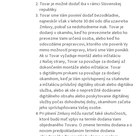
Tovar je možné dodať iba v rámci Slovenskej
republiky.
Tovar sme Vám povinní dodať bezodkladne,
najneskôr však v lehote 30 dní odo dňa uzavretia
Zmluvy, pokiaľ sa nedohodneme inak. Tovar je
dodaný v okamihu, keď ho prevezmete alebo ho
prevezme Vami určená osoba, alebo keď ho
odovzdáme prepravcovi, ktorého ste poverili Vy
mimo možností prepravy, ktorú sme Vám ponúkli.
Ak si Tovar vyžaduje montáž alebo inštaláciu
z Našej strany, Tovar sa považuje za dodaný až
dokončením montáže alebo inštalácie. Tovar
s digitálnymi prvkami sa považuje za dodaný
okamihom, keď je Vám sprístupnený na stiahnutie
a inštaláciu príslušný digitálny obsah alebo digitálna
služba, alebo ak ide o nepretržité dodávanie
digitálneho obsahu alebo poskytovanie digitálnej
služby počas dohodnutej doby, okamihom začatia
jeho sprístupňovania Vašej osobe.
Pri plnení Zmluvy môžu nastať také skutočnosti,
ktoré budú mať vplyv na termín dodania Vami
objednaného Tovaru. O zmene termínu dodania a o
novom predpokladanom termíne dodania