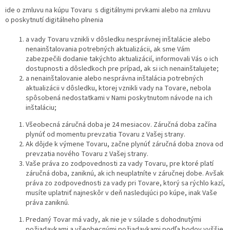
ide o zmluvu na kúpu Tovaru s digitálnymi prvkami alebo na zmluvu
o poskytnutí digitálneho plnenia
a vady Tovaru vznikli v dôsledku nesprávnej inštalácie alebo
nenainštalovania potrebných aktualizácii, ak sme Vám
zabezpečili dodanie takýchto aktualizácií, informovali Vás o ich
dostupnosti a dôsledkoch pre prípad, ak si ich nenainštalujete;
a nenainštalovanie alebo nesprávna inštalácia potrebných
aktualizácii v dôsledku, ktorej vznikli vady na Tovare, nebola
spôsobená nedostatkami v Nami poskytnutom návode na ich
inštaláciu;
Všeobecná záručná doba je 24 mesiacov. Záručná doba začína
plynúť od momentu prevzatia Tovaru z Vašej strany.
Ak dôjde k výmene Tovaru, začne plynúť záručná doba znova od
prevzatia nového Tovaru z Vašej strany.
Vaše práva zo zodpovednosti za vady Tovaru, pre ktoré platí
záručná doba, zaniknú, ak ich neuplatníte v záručnej dobe. Avšak
práva zo zodpovednosti za vady pri Tovare, ktorý sa rýchlo kazí,
musíte uplatniť najneskôr v deň nasledujúci po kúpe, inak Vaše
práva zaniknú.
Predaný Tovar má vady, ak nie je v súlade s dohodnutými
požiadavkami a všeobecnými požiadavkami podľa bodov vyššie