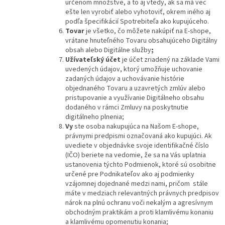
určenom množstve, a to aj vtedy, ak sa má vec
ešte len vyrobiť alebo vyhotoviť, okrem iného aj
podľa špecifikácií Spotrebiteľa ako kupujúceho.
Tovar
je všetko, čo môžete nakúpiť na E-shope,
vrátane hnuteľného Tovaru obsahujúceho Digitálny
obsah alebo Digitálne služby
;
Užívateľský účet
je účet zriadený na základe Vami
uvedených údajov, ktorý umožňuje uchovanie
zadaných údajov a uchovávanie histórie
objednaného Tovaru a uzavretých zmlúv alebo
pristupovanie a využívanie Digitálneho obsahu
dodaného v rámci Zmluvy na poskytnutie
digitálneho plnenia;
Vy
ste osoba nakupujúca na Našom E-shope,
právnymi predpismi označovaná ako kupujúci. Ak
uvediete v objednávke svoje identifikačné číslo
(IČO) beriete na vedomie, že sa na Vás uplatnia
ustanovenia týchto Podmienok, ktoré sú osobitne
určené pre Podnikateľov ako aj podmienky
vzájomnej dojednané medzi nami, pričom stále
máte v medziach relevantných právnych predpisov
nárok na plnú ochranu voči nekalým a agresívnym
obchodným praktikám a proti klamlivému konaniu
a klamlivému opomenutiu konania;