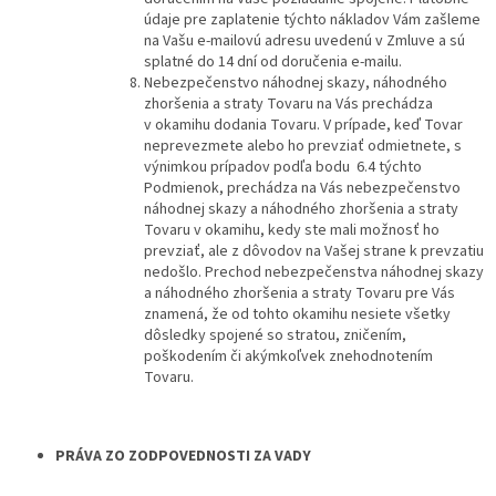
údaje pre zaplatenie týchto nákladov Vám zašleme
na Vašu e-mailovú adresu uvedenú v Zmluve a sú
splatné do 14 dní od doručenia e-mailu.
Nebezpečenstvo náhodnej skazy, náhodného
zhoršenia a straty Tovaru na Vás prechádza
v okamihu dodania Tovaru. V prípade, keď Tovar
neprevezmete alebo ho prevziať odmietnete, s
výnimkou prípadov podľa bodu 6.4 týchto
Podmienok, prechádza na Vás nebezpečenstvo
náhodnej skazy a náhodného zhoršenia a straty
Tovaru v okamihu, kedy ste mali možnosť ho
prevziať, ale z dôvodov na Vašej strane k prevzatiu
nedošlo. Prechod nebezpečenstva náhodnej skazy
a náhodného zhoršenia a straty Tovaru pre Vás
znamená, že od tohto okamihu nesiete všetky
dôsledky spojené so stratou, zničením,
poškodením či akýmkoľvek znehodnotením
Tovaru.
PRÁVA ZO ZODPOVEDNOSTI ZA VADY