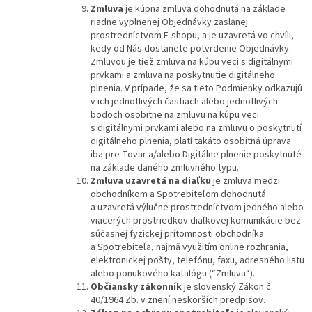
Zmluva
je kúpna zmluva dohodnutá na základe
riadne vyplnenej Objednávky zaslanej
prostredníctvom E-shopu, a je uzavretá vo chvíli,
kedy od Nás dostanete potvrdenie Objednávky.
Zmluvou je tiež zmluva na kúpu veci s digitálnymi
prvkami a zmluva na poskytnutie digitálneho
plnenia. V prípade, že sa tieto Podmienky odkazujú
v ich jednotlivých častiach alebo jednotlivých
bodoch osobitne na zmluvu na kúpu veci
s digitálnymi prvkami alebo na zmluvu o poskytnutí
digitálneho plnenia, platí takáto osobitná úprava
iba pre Tovar a/alebo Digitálne plnenie poskytnuté
na základe daného zmluvného typu.
Zmluva uzavretá na diaľku
je zmluva medzi
obchodníkom a Spotrebiteľom dohodnutá
a uzavretá výlučne prostredníctvom jedného alebo
viacerých prostriedkov diaľkovej komunikácie bez
súčasnej fyzickej prítomnosti obchodníka
a Spotrebiteľa, najmä využitím online rozhrania,
elektronickej pošty, telefónu, faxu, adresného listu
alebo ponukového katalógu (“Zmluva“).
Občiansky zákonník
je slovenský Zákon č.
40/1964 Zb. v znení neskorších predpisov.