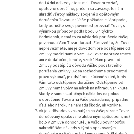
do 14 dní od kedy ste si mali Tovar prevziať,
opätovne doručíme, pričom sa zaväzujete nám
uhradiť všetky náklady spojené s opätovným
doručením Tovaru na Vaše požiadanie. V prípade,
kedy porušíte svoju povinnosť prevziať Tovar, s
výnimkou prípadov podľa bodu 6.4 týchto
Podmienok, nemá to za následok porušenie Našej
povinnosti Vám Tovar doručiť. Zároveň to, že Tovar
neprevezmete, nie je dôvodom pre odstúpenie od
Zmluvy medzi Nami a Vami. Ak Tovar neprevezmete
ani v dodatočnej lehote, vzniká Nám právo od
Zmluvy odstúpiť z dôvodu Vášho podstatného
porušenia Zmluvy. Ak sa rozhodneme predmetné
právo vykonať, je odstúpenie účinné v deň, kedy
Vám toto odstúpenie doručíme. Odstúpenie od
Zmluvy nemá vplyv na nárok na náhradu vzniknutej
škody v sume skutočných nákladov na pokus
o doručenie Tovaru na Vaše požiadanie, prípadne
ďalšieho nároku na náhradu škody, ak vznikne.
Ak je z dôvodov vzniknutých na Vašej strane Tovar
doručovaný opakovane alebo iným spôsobom, než
bolo v Zmluve dohodnuté, je Vašou povinnosťou
nahradiť Nám náklady s týmto opakovaným
doručením na Vaše požiadanie spojené. Platobné