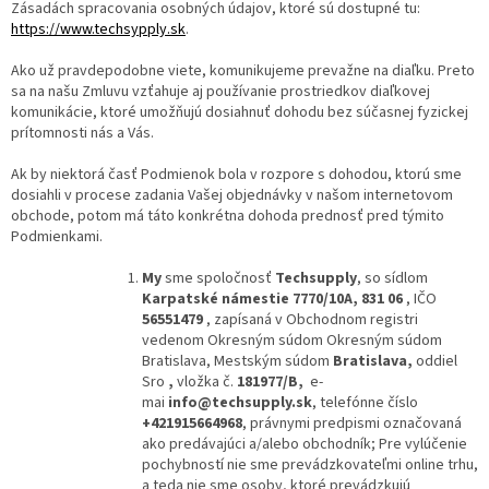
Zásadách spracovania osobných údajov, ktoré sú dostupné tu:
https://www.techsypply.sk
.
Ako už pravdepodobne viete, komunikujeme prevažne na diaľku. Preto
sa na našu Zmluvu vzťahuje aj používanie prostriedkov diaľkovej
komunikácie, ktoré umožňujú dosiahnuť dohodu bez súčasnej fyzickej
prítomnosti nás a Vás.
Ak by niektorá časť Podmienok bola v rozpore s dohodou, ktorú sme
dosiahli v procese zadania Vašej objednávky v našom internetovom
obchode, potom má táto konkrétna dohoda prednosť pred týmito
Podmienkami.
My
sme spoločnosť
Techsupply
, so sídlom
Karpatské námestie 7770/10A, 831 06
, IČO
56551479
, zapísaná v Obchodnom registri
vedenom Okresným súdom Okresným súdom
Bratislava,
Mestským súdom
Bratislava
,
oddiel
Sro
,
vložka č.
181977/B
,
e-
mai
info@techsupply.sk
, telefónne číslo
+421915664968
, právnymi predpismi označovaná
ako predávajúci a/alebo obchodník; Pre vylúčenie
pochybností nie sme prevádzkovateľmi online trhu,
a teda nie sme osoby, ktoré prevádzkujú