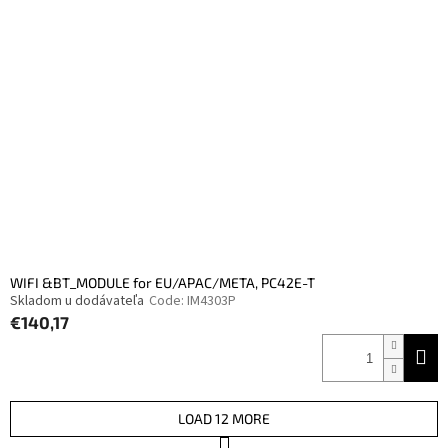
WIFI &BT_MODULE for EU/APAC/META, PC42E-T
Skladom u dodávateľa
Code:
IM4303P
€140,17
LOAD 12 MORE
P