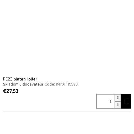
t
s
o
o
f
r
p
t
r
i
o
n
d
g
u
c
t
s
PC23 platen roller
Skladom u dodávateľa
Code:
IMPXPH9989
€27,53