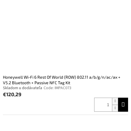
Honeywell Wi-Fi 6 Rest Of World (ROW) 802.11 a/b/g/n/ac/ax +
V5.2 Bluetooth + Passive NFC Tag Kit
Skladom u dodávateľa
Code:
IMPAC073
€120,29