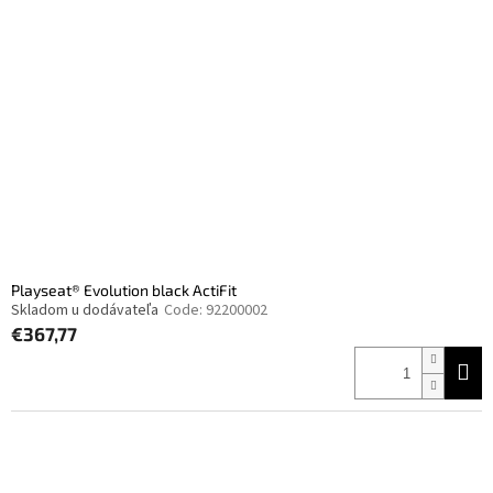
Playseat® Evolution black ActiFit
Skladom u dodávateľa
Code:
92200002
€367,77