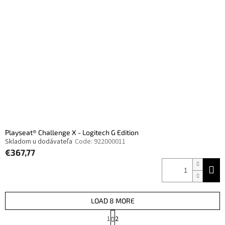
Playseat® Challenge X - Logitech G Edition
Skladom u dodávateľa
Code:
922000011
€367,77
LOAD 8 MORE
P
1
2
a