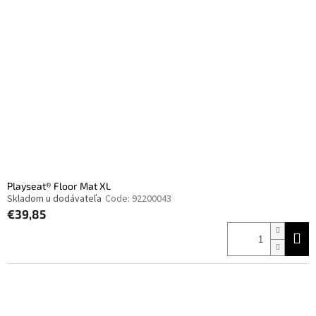
Playseat® Floor Mat XL
Skladom u dodávateľa
Code:
92200043
€39,85