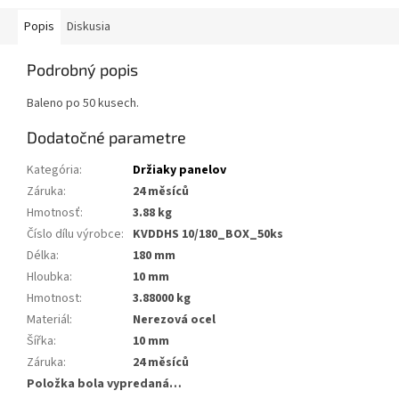
Popis
Diskusia
Podrobný popis
Baleno po 50 kusech.
Dodatočné parametre
Kategória
:
Držiaky panelov
Záruka
:
24 měsíců
Hmotnosť
:
3.88 kg
Číslo dílu výrobce
:
KVDDHS 10/180_BOX_50ks
Délka
:
180 mm
Hloubka
:
10 mm
Hmotnost
:
3.88000 kg
Materiál
:
Nerezová ocel
Šířka
:
10 mm
Záruka
:
24 měsíců
Položka bola vypredaná…