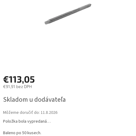
€113,05
€91,91 bez DPH
Jednotková
Skladom u dodávateľa
cena:
Môžeme doručiť do:
11.8.2026
Položka bola vypredaná…
Baleno po 50 kusech.