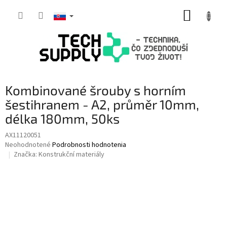
Prejsť
NÁKUP
na
obsah
KOŠÍK
Kombinované šrouby s horním
šestihranem - A2, průměr 10mm,
délka 180mm, 50ks
AX11120051
Priemerné
Neohodnotené
Podrobnosti hodnotenia
hodnotenie
Značka:
Konstrukční materiály
produktu
je
0,0
z
5
hviezdičiek.