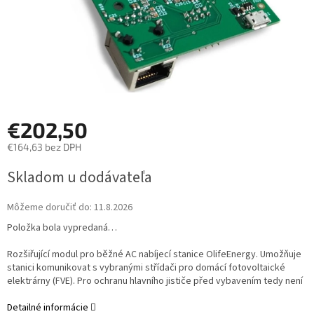
€202,50
€164,63 bez DPH
Jednotková
Skladom u dodávateľa
cena:
Môžeme doručiť do:
11.8.2026
Položka bola vypredaná…
Rozšiřující modul pro běžné AC nabíjecí stanice OlifeEnergy. Umožňuje
stanici komunikovat s vybranými střídači pro domácí fotovoltaické
elektrárny (FVE). Pro ochranu hlavního jističe před vybavením tedy není
Detailné informácie