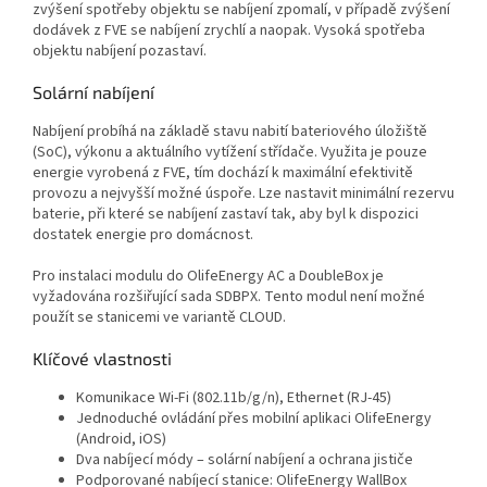
zvýšení spotřeby objektu se nabíjení zpomalí, v případě zvýšení
dodávek z FVE se nabíjení zrychlí a naopak. Vysoká spotřeba
objektu nabíjení pozastaví.
Solární nabíjení
Nabíjení probíhá na základě stavu nabití bateriového úložiště
(SoC), výkonu a aktuálního vytížení střídače. Využita je pouze
energie vyrobená z FVE, tím dochází k maximální efektivitě
provozu a nejvyšší možné úspoře. Lze nastavit minimální rezervu
baterie, při které se nabíjení zastaví tak, aby byl k dispozici
dostatek energie pro domácnost.
Pro instalaci modulu do OlifeEnergy AC a DoubleBox je
vyžadována rozšiřující sada SDBPX. Tento modul není možné
použít se stanicemi ve variantě CLOUD.
Klíčové vlastnosti
Komunikace Wi-Fi (802.11b/g/n), Ethernet (RJ-45)
Jednoduché ovládání přes mobilní aplikaci OlifeEnergy
(Android, iOS)
Dva nabíjecí módy – solární nabíjení a ochrana jističe
Podporované nabíjecí stanice: OlifeEnergy WallBox