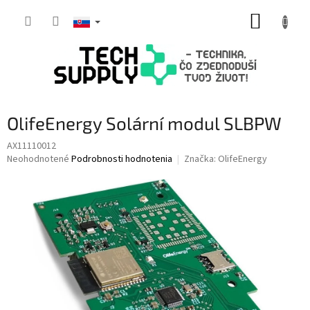
Prejsť
NÁKUP
na
obsah
KOŠÍK
OlifeEnergy Solární modul SLBPW
AX11110012
Priemerné
Neohodnotené
Podrobnosti hodnotenia
Značka:
OlifeEnergy
hodnotenie
produktu
je
0,0
z
5
hviezdičiek.