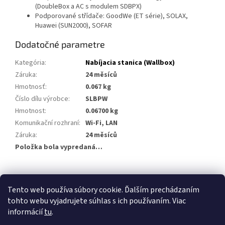
(DoubleBox a AC s modulem SDBPX)
Podporované střídače: GoodWe (ET série), SOLAX,
Huawei (SUN2000), SOFAR
Dodatočné parametre
Kategória
:
Nabíjacia stanica (Wallbox)
Záruka
:
24 měsíců
Hmotnosť
:
0.067 kg
Číslo dílu výrobce
:
SLBPW
Hmotnost
:
0.06700 kg
Komunikační rozhraní
:
Wi-Fi, LAN
Záruka
:
24 měsíců
Položka bola vypredaná…
Z
á
Tento web používa súbory cookie. Ďalším prechádzaním
p
tohto webu vyjadrujete súhlas s ich používaním. Viac
ä
informácií
tu
.
t