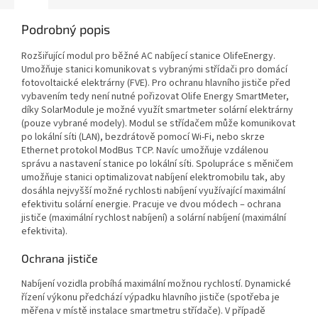
Podrobný popis
Rozšiřující modul pro běžné AC nabíjecí stanice OlifeEnergy.
Umožňuje stanici komunikovat s vybranými střídači pro domácí
fotovoltaické elektrárny (FVE). Pro ochranu hlavního jističe před
vybavením tedy není nutné pořizovat Olife Energy SmartMeter,
díky SolarModule je možné využít smartmeter solární elektrárny
(pouze vybrané modely). Modul se střídačem může komunikovat
po lokální síti (LAN), bezdrátově pomocí Wi-Fi, nebo skrze
Ethernet protokol ModBus TCP. Navíc umožňuje vzdálenou
správu a nastavení stanice po lokální síti. Spolupráce s měničem
umožňuje stanici optimalizovat nabíjení elektromobilu tak, aby
dosáhla nejvyšší možné rychlosti nabíjení využívající maximální
efektivitu solární energie. Pracuje ve dvou módech – ochrana
jističe (maximální rychlost nabíjení) a solární nabíjení (maximální
efektivita).
Ochrana jističe
Nabíjení vozidla probíhá maximální možnou rychlostí. Dynamické
řízení výkonu předchází výpadku hlavního jističe (spotřeba je
měřena v místě instalace smartmetru střídače). V případě