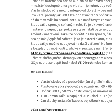
účinnosti baterie pro odhad aktuálního množství energi
množství dostupné energie v baterii je nutné, aby veš
Vlastní sledovač je možno integrovat do stěny bez nut
Pro větší proudy jak 500 A lze dodat náhradní bočník 
až do maximálního proudu 9999 A s napěťovým rozsahem
Sledovač disponuje spínaným relé. To je aktivována/d
nastaveno sepnutí při poklesu stavu nabití baterie pod
změnit v nastavení. Také lze obrátit logiku spínání, či
pro spínání/vypínání zařízení jako je externí alarm, ele
Sledovač je možno napojovat na další zařízení. Možno
s bezplatnou možností grafické vizualizace naměřený
https://vrm.victronenergy.com/user/register
(nez
uživatelského jména: demo@victronenergy.com a hesla
GX je nutno zakoupit buď kabel
VE.Direct
nebo komuni
Obsah balení:
Vlastní sledovač s podsvětleným digitálním dis
Plastová krytka sledovače o rozměrech 69 × 6
Bočník 500 A / 50 mV konstruovaný na maximální 
10m komunikační a napájecí UTP kabel RJ-12 (p
2 m dlouhý instalační kabel s pojistkou k napoje
ZÁKLADNÍ SPECIFIKACE