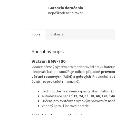
Garancia doručenia
nepoškodeného tovaru
Popis
Diskusia
Podrobný popis
Victron BMV-700
Vysoce přesný systém pro monitorování stavu bateri
sledování baterie umožňuje odhalit případné
provozn
včetně rounových (AGM) a gelových
. Pravidelná
aut
údajů (lze provádět i manuálně).
Jednoduché nastavení kapacity akumulátoru (z 
Autodetekce napětí
12, 24, 36, 48, 60, 120, 144
Určena pro systémy s vysokým provozním napě
Vhodný i pro Li-iontové baterie