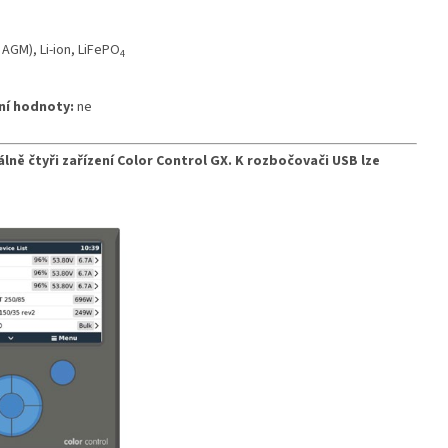
AGM), Li-ion, LiFePO
4
ní hodnoty:
ne
lně čtyři zařízení Color Control GX. K rozbočovači USB lze