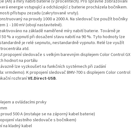
e (Ah) a míry nabití baterie (v procentech). Pro správné zobrazování
kerá energie vstupující a odcházející z baterie procházela bočníkem.
nosti přístupu zezadu (zakrytované vruty).
konstruovaný na proudy 1000 a 2000 A. Na sledovač lze použít bočníky
 1 - 100 mV (obojí nastavitelné).
eaktivováno na základě naměřené míry nabití baterie. Továrně je
 50 % a vypnutí při dosažení stavu nabití na 90 %. Tyto hodnoty lze
li standardně je relé sepnuto, nestandardně vypnuto. Relé lze využít
ktrocentrála atd.
st propojení sledovače s velkým barevným displejem Color Control GX
ch hodnot na portálu
ávazně lze vyzkoušet na funkčních systémech při zadání
: vrmdemo). K propojení sledovač BMV-700 s displejem Color control
kační rozhraní
VE.Direct-USB
.
plejem a ovládacími prvky
9 mm
proud 500 A (instaluje se na záporný kabel baterie)
ropojení vlastního sledovače s bočníkem)
ní na kladný kabel