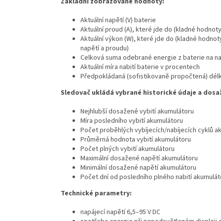
Základní zobrazované hodnoty:
Aktuální napětí (V) baterie
Aktuální proud (A), které jde do (kladné hodnoty
Aktuální výkon (W), které jde do (kladné hodnoty
napětí a proudu)
Celková suma odebrané energie z baterie na na
Aktuální míra nabití baterie v procentech
Předpokládaná (sofistikovaně propočtená) délk
Sledovač ukládá vybrané historické údaje a dos
Nejhlubší dosažené vybití akumulátoru
Míra posledního vybití akumulátoru
Počet proběhlých vybíjecích/nabíjecích cyklů a
Průměrná hodnota vybití akumulátoru
Počet plných vybití akumulátoru
Maximální dosažené napětí akumulátoru
Minimální dosažené napětí akumulátoru
Počet dní od posledního plného nabití akumulát
Technické parametry:
napájecí napětí 6,5–95 V DC