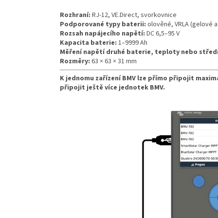
Rozhraní:
RJ-12, VE.Direct, svorkovnice
Podporované typy baterii:
olověné, VRLA (gelové a 
Rozsah napájecího napětí:
DC 6,5–95 V
Kapacita baterie:
1–9999 Ah
Měření napětí druhé baterie, teploty nebo střed
Rozměry:
63 × 63 × 31 mm
K jednomu zařízení BMV lze přímo připojit maximá
připojit ještě více jednotek BMV.