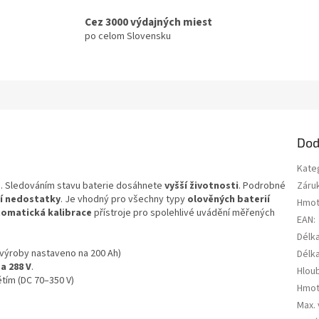
Cez 3000 výdajných miest
po celom Slovensku
Dod
Kate
e. Sledováním stavu baterie dosáhnete
vyšší životnosti
. Podrobné
Záru
í nedostatky
. Je vhodný pro všechny typy
olověných baterií
Hmot
omatická kalibrace
přístroje pro spolehlivé uvádění měřených
EAN
:
Délk
výroby nastaveno na 200 Ah)
Délk
 a 288 V
.
Hlou
tím (DC 70–350 V)
Hmot
Max.