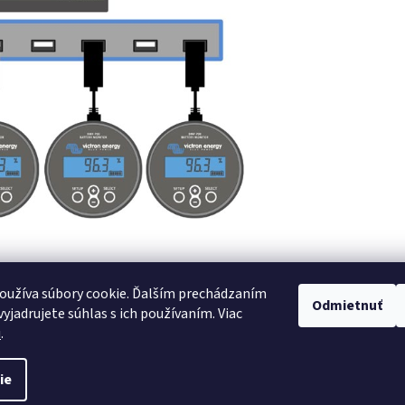
oužíva súbory cookie. Ďalším prechádzaním
Odmietnuť
yjadrujete súhlas s ich používaním. Viac
u
.
ie