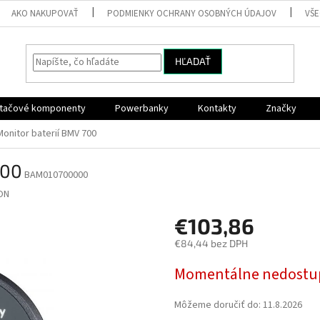
AKO NAKUPOVAŤ
PODMIENKY OCHRANY OSOBNÝCH ÚDAJOV
VŠ
HĽADAŤ
ítačové komponenty
Powerbanky
Kontakty
Značky
Monitor baterií BMV 700
700
BAM010700000
ON
€103,86
€84,44 bez DPH
Jednotková
Momentálne nedostu
cena:
Môžeme doručiť do:
11.8.2026