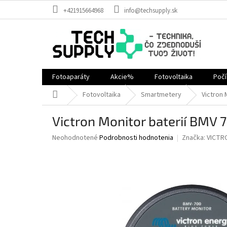
Prejsť
+421915664968
info@techsupply.sk
na
obsah
Fotoaparáty
Akcie%
Fotovoltaika
Poč
Domov
Fotovoltaika
Smartmetery
Victron 
Victron Monitor baterií BMV 
Priemerné
Neohodnotené
Podrobnosti hodnotenia
Značka:
VICTR
hodnotenie
produktu
je
0,0
z
5
hviezdičiek.