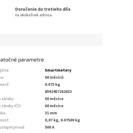
Doručenie do tretieho dňa
na akúkoľvek adresu
atočné parametre
gória
:
Smartmetery
ka
:
60 měsíců
nosť
:
0.075 kg
8592457262633
a záruky
:
60 měsíce
a záruky IČO
:
60 měsíce
bka
:
31 mm
nost
:
0,07 kg, 0.07500 kg
 vstupní proud
:
500 A