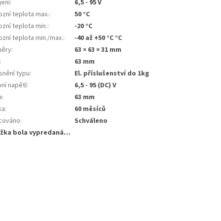
jení
:
6,5 - 95 V
zní teplota max.
:
50 °C
zní teplota min.
:
-20 °C
zní teplota min./max.
:
-40 až +50 °C °C
ěry
:
63 × 63 × 31 mm
:
63 mm
snění typu
:
El. příslušenství do 1kg
ní napětí
:
6,5 - 95 (DC) V
a
:
63 mm
ka
:
60 měsíců
cováno
:
Schváleno
žka bola vypredaná…