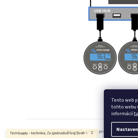
Z
Tento web p
á
tohto webu v
p
informácií
t
ä
t
i
Nastaven
Copyright 2026
TechSupply
. Všetky práva vyhradené.
TechSupply – technika, čo zjednoduší tvoj život! ✨
e