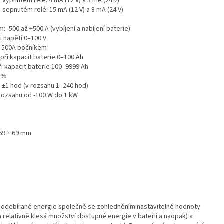
vypnutém relé: 4 mA (12 V) a 3 mA (24 V)
sepnutém relé: 15 mA (12 V) a 8 mA (24 V)
 -500 až +500 A (vybíjení a nabíjení baterie)
i napětí 0–100 V
 s 500A bočníkem
 při kapacit baterie 0–100 Ah
ři kapacit baterie 100–9999 Ah
1 %
: ±1 hod (v rozsahu 1–240 hod)
 rozsahu od -100 W do 1 kW
 69 × 69 mm
 odebírané energie společně se zohledněním nastavitelné hodnoty
 relativně klesá množství dostupné energie v baterii a naopak) a