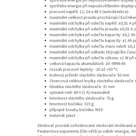
spotřeba energie při nepodsvětleném displeji a 
spotřeba energie při nepodsvětleném displeji a 
pracovní napětí: 12, 24 a 48 V (autodetekce)
maximální velikost proudu procházející bočníkem:
maximální odchylka při odečtu napětí: ±0,01 A př
maximální odchylka při odečtu proudu: ±0,01 A
maximální odchylka při odečtu kapacity: ±0,1 Ah
maximální odchylka při odečtu kapacity: ±1 Ah p
maximální odchylka při odečtu stavu nabití: ±0,
maximální odchylka při odhadu zbývajícího času
maximální odchylka při odečtu výkonu: ±1 W při
celková kapacitu akumulátorů: 20–9999 Ah
rozsah pracovní teploty: -20 až +50 °C
kruhový průměr vlastního sledovače: 63 mm
čtvercová velikost krytky vlastního sledovače:
hloubka vlastního sledovače: 31 mm
spínané relé: 60 V (1 A) maximálně
hmotnost vlastního sledovače: 70 g
hmotnost bočníku: 315 g
přípojné šrouby bočníku: M10
materiál: plast
Sledovač provádí sofistikované sledování dodávané a
Peukertova exponentu (čím větší je odběr energie, tím