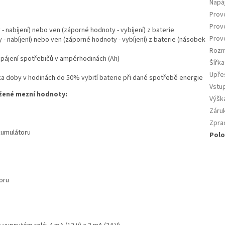
Napá
Provo
Provo
 - nabíjení) nebo ven (záporné hodnoty - vybíjení) z baterie
Provo
 - nabíjení) nebo ven (záporné hodnoty - vybíjení) z baterie (násobek
Rozm
pájení spotřebičů v ampérhodinách (Ah)
Šířka
Upře
a doby v hodinách do 50% vybití baterie při dané spotřebě energie
Vstup
ažené mezní hodnoty:
Výšk
Záru
Zpra
kumulátoru
Polo
oru